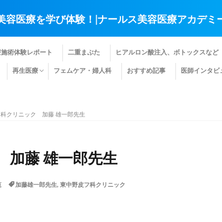
美容医療を学び体験！|ナールス美容医療アカデミ
療施術体験レポート
二重まぶた
ヒアルロン酸注入、ボトックスなど
再生医療
フェムケア・婦人科
おすすめ記事
医師インタビ
肌の再生医療
髪の再生医療
その他の再生医療
科クリニック 加藤 雄一郎先生
 加藤 雄一郎先生
覧
加藤雄一郎先生
,
東中野皮フ科クリニック