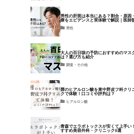
男性の肝斑は本当にある？割合・原因
療をエビデンスと実体験で解説｜医師
男性
大人の百日咳の予防におすすめのマス
は？選び方も紹介
調査・その他
唇のヒアルロン酸を東中野皮フ科クリ
クで体験！口コミや評判は？
ヒアルロン酸
青森でエラボトックスが安くて上手い
すすめ美容外科・クリニック6選