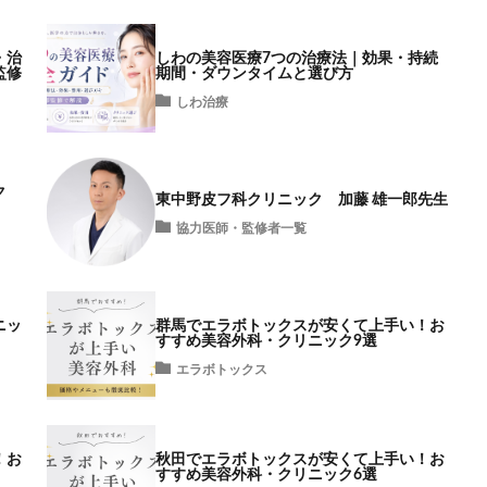
・治
しわの美容医療7つの治療法｜効果・持続
監修
期間・ダウンタイムと選び方
しわ治療
ク
東中野皮フ科クリニック 加藤 雄一郎先生
協力医師・監修者一覧
ニッ
群馬でエラボトックスが安くて上手い！お
すすめ美容外科・クリニック9選
エラボトックス
！お
秋田でエラボトックスが安くて上手い！お
すすめ美容外科・クリニック6選