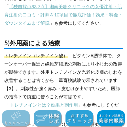
「
【独自採点83.7点】湘南美容クリニックの女優注射・肌
育注射の口コミ・評判を10項目で徹底評価！効果・料金・
ダウンタイムまで解説
」も参考にしてください。
5)外用薬による治療
トレチノイン（レチノイン酸）
ビタミンA誘導体で、タ
ーンオーバー促進と線維芽細胞の刺激により小じわの改善
が期待できます。外用トレチノインが光老化皮膚のしわを
改善することは古くから二重盲検試験で示されています
【3】。刺激性が強く赤み・皮むけが出やすいため、医師
の指導下で慎重に使うことが前提です。
「
トレチノインとは？効果と副作用
」も参考にしてくだ
さい。
近年は、レチノールと同等のしわ・色素改善効果を持ちな