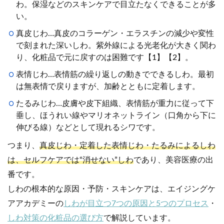
わ。保湿などのスキンケアで目立たなくできることが多
い。
真皮じわ…真皮のコラーゲン・エラスチンの減少や変性
で刻まれた深いしわ。紫外線による光老化が大きく関わ
り、化粧品で元に戻すのは困難です【1】【2】。
表情じわ…表情筋の繰り返しの動きでできるしわ。最初
は無表情で戻りますが、加齢とともに定着します。
たるみじわ…皮膚や皮下組織、表情筋が重力に従って下
垂し、ほうれい線やマリオネットライン（口角から下に
伸びる線）などとして現れるシワです。
つまり、
真皮じわ・定着した表情じわ・たるみによるしわ
は、セルフケアでは“消せない”しわ
であり、美容医療の出
番です。
しわの根本的な原因・予防・スキンケアは、エイジングケ
アアカデミーの
しわが目立つ7つの原因と5つのプロセス
・
しわ対策の化粧品の選び方
で解説しています。