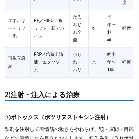
度
たる
半
エネルギ
RF／HIFU／糸
みじ
年〜
ー・リフ
リフト／新デバ
○
軽度
わ全
1年
ト系
イス
般
半
PRP／培養上清
小じ
約半
再生医療
液／エクソソー
わ・
△
年〜
軽度
系
ム
ハリ
1年
2)注射・注入による治療
①ボトックス（ボツリヌストキシン注射）
製剤を注射して表情筋の動きをやわらげ、額・眉間・目尻
などの
表情じわ
を目立たなくします。無作為化プラセボ対