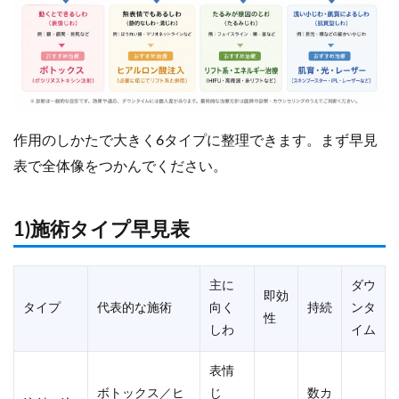
作用のしかたで大きく6タイプに整理できます。まず早見
表で全体像をつかんでください。
1)施術タイプ早見表
主に
ダウ
即効
タイプ
代表的な施術
向く
持続
ンタ
性
しわ
イム
表情
ボトックス／ヒ
じ
数カ