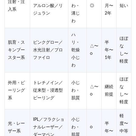
注射・注
アルロン酸／リ
わ・
◎
月〜
短い
入系
ジュラン
溝じ
2年
わ
ハ
ほぼ
肌育・ス
ピンクグロー／
リ・
半
△〜
な
キンブー
水光注射／プロ
乾燥
年〜
○
し〜
スター系
ファイロ
小じ
1年
軽度
わ
ほぼ
外用・ピ
トレチノイン／
小じ
△〜
継続
な
ーリング
従来型・浸透型
わ・
○
前提
し〜
系
ピーリング
肌質
軽度
軽
IPL／フラクショ
小じ
光・レー
半
度〜
ナルレーザー／
わ・
○
ザー系
年〜
中等
ダーマペン
肌質