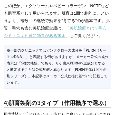
このほか、エクソソームやベビーコラーゲン、NCTFなど
も肌育系として用いられます。肌育は1回で劇的に、とい
うより、複数回の継続で効果を“育てる”のが基本です。肌
質・毛穴も含む美肌治療全般は、「
美肌治療とは？毛穴・
シミ・ニキビ跡に効果がある施術
」もご覧ください。
※一部のクリニックではピンクグローの成分を「PDRN（サー
モンDNA）」と表記する例がありますが、メーカー公式の成分
表示は「5種の核酸」であり、サケ由来PDRNを主成分とする
と断定することは公式見解と異なります（PDRN主体は同社の
別シリーズ）。本記事はメーカー公式仕様に基づいて記載して
います。
4)肌育製剤の3タイプ（作用機序で選ぶ）
肌育製剤は「どれもハリ・小じわに良い」と一括りにされ