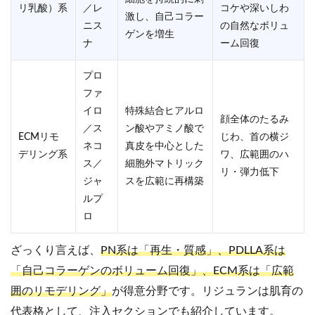
リ乳酸）系
／レ
コケや深いしわ
激し、自己コラー
ニス
の自然なボリュ
ゲンを増生
ナ
ーム回復
プロ
ファ
イロ
特殊結合ヒアルロ
顔全体のたるみ
／ス
ン酸やアミノ酸で
ECMリモ
じわ、首の横ジ
ネコ
真皮を中心とした
デリング系
ワ、広範囲のハ
ス／
細胞外マトリック
リ・弾力低下
ジャ
スを広範に再構築
ルプ
ロ
ざっくり言えば、
PN系は「再生・質感」、PDLLA系は
「自己コラーゲンのボリューム回復」、ECM系は「広範
囲のリモデリング」
が得意分野です。リジュランは肌育の
代表格として、注入セクションでも紹介しています。