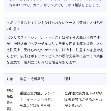
出やすいので、カウンセリングでしっかり相談しましょう。
＜ボツリヌストキシンを受けられないケース（禁忌）と妊活中
の注意＞
ボツリヌストキシン（ボトックス）は安全性の高い治療です
が、神経終末でのアセチルコリン放出を抑える筋弛緩作用とい
う性質上、受けられないケースや、妊活中に注意すべき点があ
ります。以下はボトックスビスタの添付文書等に基づく代表的
な注意で、製剤により異なる場合があります。
対象
禁忌・待機期間
理由
神経
重症筋無力症、ランバー
全身性の筋力低下や呼吸
筋疾
ト・イートン症候群、
障害を悪化させるおそれ
患の
ALSなどは投与不可
があるため
既往