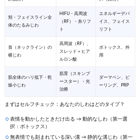
HIFU・高周波
エネルギーデバ
頬・フェイスライン全
（RF）・糸リフ
イス、フェイス
体のたるみじわ
ト
リフト
高周波（RF）、
首（ネックライン）の
ボトックス、外
スレッド＋ヒア
横じわ
用
ルロン酸
肌育（スキンブ
肌全体のハリ低下・乾
ダーマペン、ピ
ースター）・光
燥小じわ
ーリング、PRP
治療
まずはセルフチェック：あなたのしわはどのタイプ？
表情を動かしたときだけ出る → 動的なしわ（第一選
択：ボトックス）
無表情でも刻まれている深い溝 → 静的な溝じわ（第一