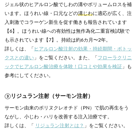
ジェル状のヒアルロン酸でしわの溝やボリュームロスを補
います。ほうれい線・口元などの
溝じわ
に適応が広く、注
入刺激でコラーゲン新生を促す働きも報告されています
【6】。ほうれい線への有効性は無作為化二重盲検試験で
も示されています【7】。持続は約6カ月〜2年。
詳しくは、「
ヒアルロン酸注射の効果・持続期間・ボトッ
クスとの違い
」をご覧ください。また、「
フローラクリニ
ックでヒアルロン酸治療を体験！口コミや効果を検証
」も
参考にしてください。
③リジュラン注射（サーモン注射）
サーモン由来のポリヌクレオチド（PN）で肌の再生をう
ながし、小じわ・ハリを改善する注入治療です。
詳しくは、「
リジュラン注射とは？
」をご覧ください。