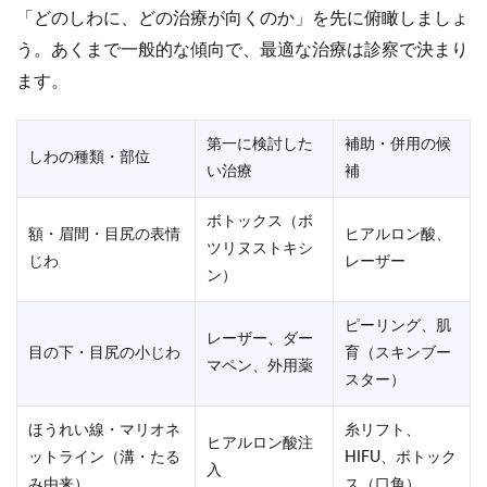
「どのしわに、どの治療が向くのか」を先に俯瞰しましょ
う。あくまで一般的な傾向で、最適な治療は診察で決まり
ます。
第一に検討した
補助・併用の候
しわの種類・部位
い治療
補
ボトックス（ボ
額・眉間・目尻の表情
ヒアルロン酸、
ツリヌストキシ
じわ
レーザー
ン）
ピーリング、肌
レーザー、ダー
目の下・目尻の小じわ
育（スキンブー
マペン、外用薬
スター）
ほうれい線・マリオネ
糸リフト、
ヒアルロン酸注
ットライン（溝・たる
HIFU、ボトック
入
み由来）
ス（口角）