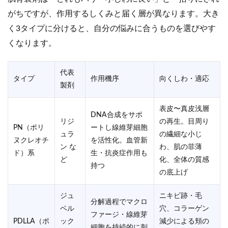
がちですが、作用するしくみと届く層が異なります。大き
く3タイプに分けると、自分の悩みに合うものを選びやす
くなります。
代表
タイプ
作用機序
向くしわ・適応
製剤
表皮〜真皮浅層
DNA合成をサポ
リジ
の再生。目周り
PN（ポリ
ートし線維芽細胞
ュラ
の繊細な小じ
ヌクレオチ
を活性化。血管新
ン な
わ、肌の菲薄
ド）系
生・抗炎症作用も
ど
化、全体の質感
持つ
の底上げ
ジュ
ニキビ跡・毛
分解過程でマクロ
ベル
穴、コラーゲン
ファージ・線維芽
PDLLA（ポ
ック
減少による頬の
細胞を持続的に刺