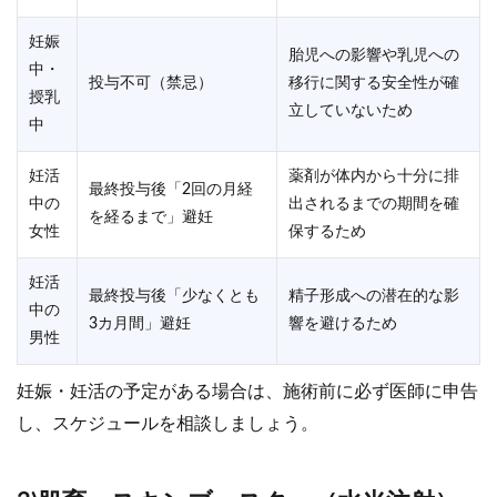
妊娠
胎児への影響や乳児への
中・
投与不可（禁忌）
移行に関する安全性が確
授乳
立していないため
中
妊活
薬剤が体内から十分に排
最終投与後「2回の月経
中の
出されるまでの期間を確
を経るまで」避妊
女性
保するため
妊活
最終投与後「少なくとも
精子形成への潜在的な影
中の
3カ月間」避妊
響を避けるため
男性
妊娠・妊活の予定がある場合は、施術前に必ず医師に申告
し、スケジュールを相談しましょう。