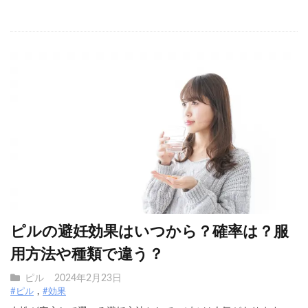
ピルの避妊効果はいつから？確率は？服
用方法や種類で違う？
ピル
2024年2月23日
#ピル
#効果