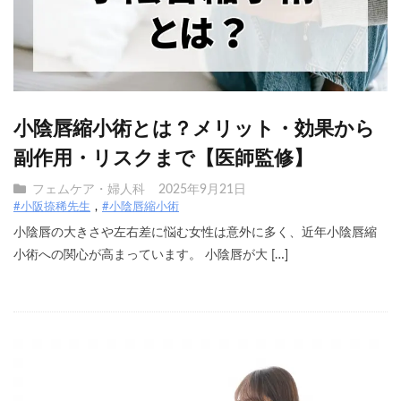
小陰唇縮小術とは？メリット・効果から
副作用・リスクまで【医師監修】
フェムケア・婦人科
2025年9月21日
#小阪捺稀先生
#小陰唇縮小術
小陰唇の大きさや左右差に悩む女性は意外に多く、近年小陰唇縮
小術への関心が高まっています。 小陰唇が大 […]