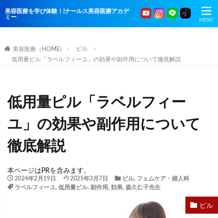
美容医療を学び体験！|ナールス美容医療アカデ
ミー
ピル
美容医療（HOME)
低用量ピル「ラベルフィーユ」の効果や副作用について徹底解説
低用量ピル「ラベルフィー
ユ」の効果や副作用について
徹底解説
本ページはPRを含みます。
2024年2月19日
2025年3月7日
ピル
,
フェムケア・婦人科
ラベルフィーユ
,
低用量ピル
,
副作用
,
効果
,
森久仁子先生
ピル