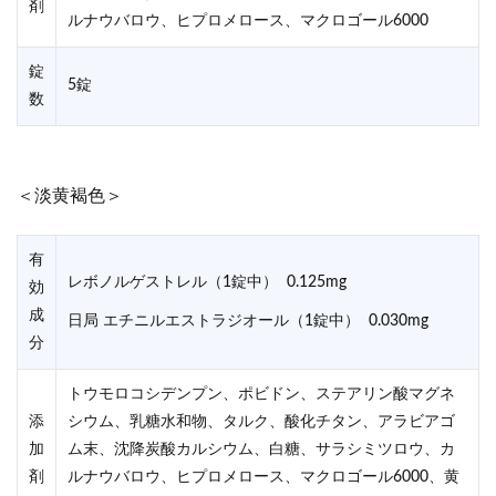
剤
ルナウバロウ、ヒプロメロース、マクロゴール6000
錠
5錠
数
＜淡黄褐色＞
有
レボノルゲストレル（1錠中） 0.125mg
効
成
日局 エチニルエストラジオール（1錠中） 0.030mg
分
トウモロコシデンプン、ポビドン、ステアリン酸マグネ
添
シウム、乳糖水和物、タルク、酸化チタン、アラビアゴ
加
ム末、沈降炭酸カルシウム、白糖、サラシミツロウ、カ
剤
ルナウバロウ、ヒプロメロース、マクロゴール6000、黄