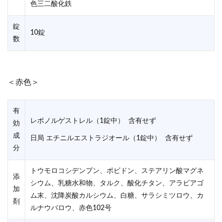
色三二酸化鉄
錠
10錠
数
＜赤色＞
有
レボノルゲストレル（1錠中） 含有せず
効
成
日局 エチニルエストラジオール（1錠中） 含有せず
分
トウモロコシデンプン、ポビドン、ステアリン酸マグネ
添
シウム、乳糖水和物、タルク、酸化チタン、アラビアゴ
加
ム末、沈降炭酸カルシウム、白糖、サラシミツロウ、カ
剤
ルナウバロウ、赤色102号