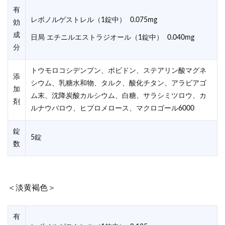
有
レボノルゲストレル（1錠中） 0.075mg
効
成
日局 エチニルエストラジオール（1錠中） 0.040mg
分
トウモロコシデンプン、ポビドン、ステアリン酸マグネ
添
シウム、乳糖水和物、タルク、酸化チタン、アラビアゴ
加
ム末、沈降炭酸カルシウム、白糖、サラシミツロウ、カ
剤
ルナウバロウ、ヒプロメロース、マクロゴール6000
錠
5錠
数
＜淡黄褐色＞
有