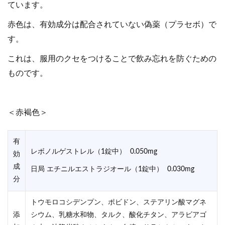
ています。
赤色は、有効成分は配合されていない偽薬（プラセボ）で
す。
これは、服用のクセをつけることで飲み忘れを防ぐための
ものです。
＜赤褐色＞
有
レボノルゲストレル（1錠中） 0.050mg
効
成
日局 エチニルエストラジオール（1錠中） 0.030mg
分
トウモロコシデンプン、ポビドン、ステアリン酸マグネ
添
シウム、乳糖水和物、タルク、酸化チタン、アラビアゴ