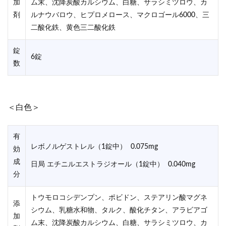
加
ム末、沈降炭酸カルシウム、白糖、サラシミツロウ、カ
剤
ルナウバロウ、ヒプロメロース、マクロゴール6000、三
二酸化鉄、黄色三二酸化鉄
錠
6錠
数
＜白色＞
有
レボノルゲストレル（1錠中） 0.075mg
効
成
日局 エチニルエストラジオール（1錠中） 0.040mg
分
トウモロコシデンプン、ポビドン、ステアリン酸マグネ
添
シウム、乳糖水和物、タルク、酸化チタン、アラビアゴ
加
ム末、沈降炭酸カルシウム、白糖、サラシミツロウ、カ