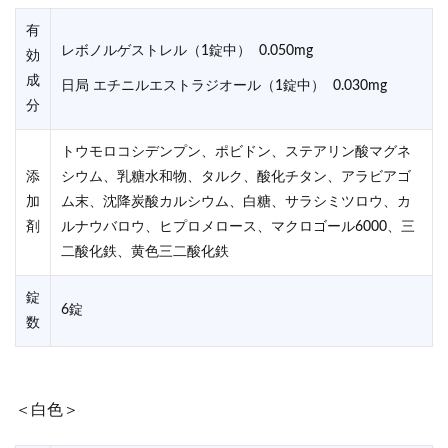
有
レボノルゲストレル（1錠中） 0.050mg
効
成
日局 エチニルエストラジオール（1錠中） 0.030mg
分
トウモロコシデンプン、ポビドン、ステアリン酸マグネ
添
シウム、乳糖水和物、タルク、酸化チタン、アラビアゴ
加
ム末、沈降炭酸カルシウム、白糖、サラシミツロウ、カ
剤
ルナウバロウ、ヒプロメロース、マクロゴール6000、三
二酸化鉄、黄色三二酸化鉄
錠
6錠
数
＜白色＞