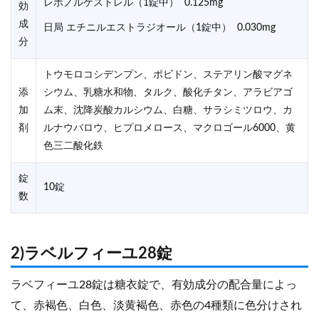
レボノルゲストレル（1錠中） 0.125mg
効
成
日局 エチニルエストラジオール（1錠中） 0.030mg
分
トウモロコシデンプン、ポビドン、ステアリン酸マグネ
添
シウム、乳糖水和物、タルク、酸化チタン、アラビアゴ
加
ム末、沈降炭酸カルシウム、白糖、サラシミツロウ、カ
剤
ルナウバロウ、ヒプロメロース、マクロゴール6000、黄
色三二酸化鉄
錠
10錠
数
2)ラベルフィーユ28錠
ラベフィーユ28錠は糖衣錠で、有効成分の配合量によっ
て、赤褐色、白色、淡黄褐色、赤色の4種類に色分けされ