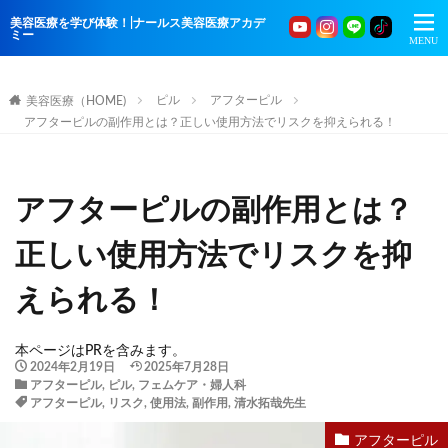
美容医療を学び体験！|ナールス美容医療アカデ
ミー
ピル
アフターピル
美容医療（HOME)
アフターピルの副作用とは？正しい使用方法でリスクを抑えられる！
アフターピルの副作用とは？
正しい使用方法でリスクを抑
えられる！
本ページはPRを含みます。
2024年2月19日
2025年7月28日
アフターピル
,
ピル
,
フェムケア・婦人科
アフターピル
,
リスク
,
使用法
,
副作用
,
清水拓哉先生
アフターピル