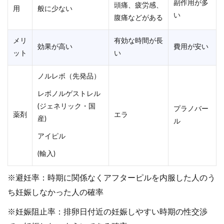
副作用が多
頭痛、疲労感、
用
般に少ない
い
腹痛などがある
メリ
有効な時間が長
効果が高い
費用が安い
ット
い
ノルレボ（先発品）
レボノルゲストレル
(ジェネリック・国
プラノバー
薬剤
エラ
産)
ル
アイピル
(輸入)
※避妊率：時期に関係なくアフターピルを内服した人のう
ち妊娠しなかった人の確率
※妊娠阻止率：排卵日付近の妊娠しやすい時期の性交渉