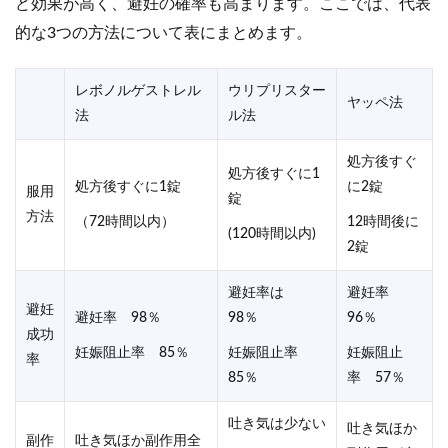
ど効果が高く、避妊の確率も高まります。ここでは、代表
的な3つの方法について表にまとめます。
レボノルゲストレル
ウリプリスター
ヤッペ法
法
ル法
処方後すぐ
処方後すぐに1
処方後すぐに1錠
に2錠
服用
錠
方法
（72時間以内）
12時間後に
(120時間以内)
2錠
避妊率は
避妊率
避妊
避妊率 98％
98％
96％
成功
妊娠阻止率 85％
妊娠阻止率
妊娠阻止
率
85％
率 57％
吐き気は少ない
吐き気ほか
副作
吐き気ほか副作用全