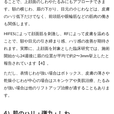
ることで、上顔面のしわやたるみにもアプローチできま
す。額の横じわ、眉の下がり、目元の小じわなどは、皮膚
のハリ低下だけでなく、前頭筋や眼輪筋などの筋肉の働き
も関係します。
HIFESによって顔面筋を刺激し、RFによって皮膚を温める
ことで、額や目元の引き締まり感、ハリ感の改善が期待さ
れます。実際に、上顔面を対象とした臨床研究では、施術
開始から24週後に眉の位置が平均で約2〜3mm挙上したと
報告されています【4】。
ただし、表情じわが強い場合はボトックス、皮膚の薄さや
乾燥小じわが中心の場合はスキンケアや美肌治療、たるみ
が強い場合は他のリフトアップ治療が適することもありま
す。
4）肌のハリ・弾力・しわ