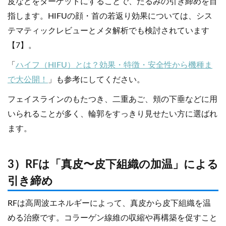
皮などをターゲットにすることで、たるみの引き締めを目
指します。HIFUの顔・首の若返り効果については、シス
テマティックレビューとメタ解析でも検討されています
【7】。
「
ハイフ（HIFU）とは？効果・特徴・安全性から機種ま
で大公開！
」も参考にしてください。
フェイスラインのもたつき、二重あご、頬の下垂などに用
いられることが多く、輪郭をすっきり見せたい方に選ばれ
ます。
3）RFは「真皮〜皮下組織の加温」による
引き締め
RFは高周波エネルギーによって、真皮から皮下組織を温
める治療です。コラーゲン線維の収縮や再構築を促すこと