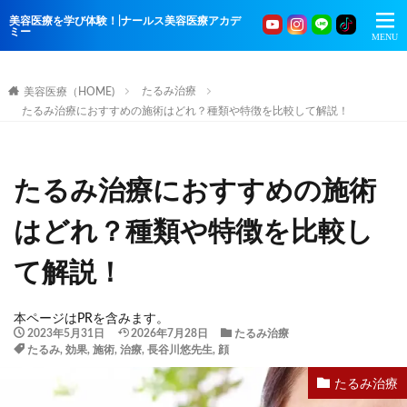
美容医療を学び体験！|ナールス美容医療アカデ
ミー
たるみ治療
美容医療（HOME)
たるみ治療におすすめの施術はどれ？種類や特徴を比較して解説！
たるみ治療におすすめの施術
はどれ？種類や特徴を比較し
て解説！
本ページはPRを含みます。
2023年5月31日
2026年7月28日
たるみ治療
たるみ
,
効果
,
施術
,
治療
,
長谷川悠先生
,
顔
たるみ治療