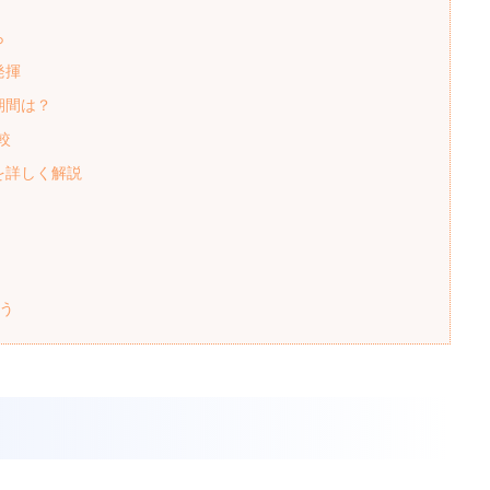
ら
発揮
期間は？
較
を詳しく解説
う