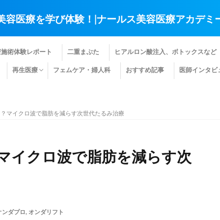
美容医療を学び体験！|ナールス美容医療アカデミ
療施術体験レポート
二重まぶた
ヒアルロン酸注入、ボトックスなど
再生医療
フェムケア・婦人科
おすすめ記事
医師インタビ
肌の再生医療
髪の再生医療
その他の再生医療
は？マイクロ波で脂肪を減らす次世代たるみ治療
マイクロ波で脂肪を減らす次
オンダプロ
,
オンダリフト