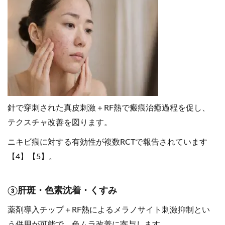
針で穿刺された真皮刺激＋RF熱で瘢痕治癒過程を促し、
テクスチャ改善を図ります。
ニキビ痕に対する有効性が複数RCTで報告されています
【4】【5】。
③肝斑・色素沈着・くすみ
薬剤導入チップ＋RF熱によるメラノサイト刺激抑制とい
う併用が可能で、色ムラ改善に寄与します。