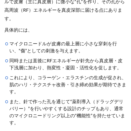
ルで皮膚（主に真皮層）に微小な“孔”を作り、その孔から
高周波（RF）エネルギーを真皮深部に届ける点にありま
す。
具体的には、
マイクロニードルが皮膚の最上層に小さな穿刺を行
い、“傷”としての刺激を与えます。
同時または直後にRFエネルギーが針先から真皮層・皮
下浅層に加わり、熱変性・凝固・活性化を促します。
これにより、コラーゲン・エラスチンの生成が促され、
肌のハリ・テクスチャ改善・引き締め効果が期待できま
す。
また、針で作った孔を通じて“薬剤導入（ドラッグデリ
バリー）”を行いやすくする設計のチップもあり、通常
のマイクロニードリング以上の“機能性”を持たせていま
す。