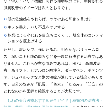
リ・弾力・バリア機能に関わる補助成分です。期待される
肌質改善のイメージは次のとおりです。
肌の乾燥感をやわらげ、ツヤのある印象を目指す
キメを整え、ハリ不足をケアする
乾燥による小じわを目立ちにくくし、肌全体のコンディ
ションを底上げする
ただし、深いシワ、強いたるみ、明らかなボリュームロ
ス、深いニキビ跡の凹みなどを一度に解決する治療ではあ
りません。これらが主な悩みであれば、HIFU、高周波治
療、糸リフト、ヒアルロン酸注入、ダーマペン、ポテンツ
ァ、ジュベルックなど別の治療が適している場合がありま
す。自分の悩みが「肌質」「色素」「たるみ」「凹凸」の
どれなのかを医師と確認することが大切です。
「
しわの美容医療おすすめ完全ガイド｜種類別の治療法・