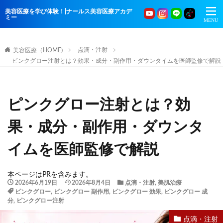
美容医療を学び体験！|ナールス美容医療アカデ
ミー
点滴・注射
美容医療（HOME)
ピンクグロー注射とは？効果・成分・副作用・ダウンタイムを医師監修で解説
ピンクグロー注射とは？効
果・成分・副作用・ダウンタ
イムを医師監修で解説
本ページはPRを含みます。
2026年6月19日
2026年8月4日
点滴・注射
,
美肌治療
ピンクグロー
,
ピンクグロー 副作用
,
ピンクグロー 効果
,
ピンクグロー 成
分
,
ピンクグロー注射
点滴・注射