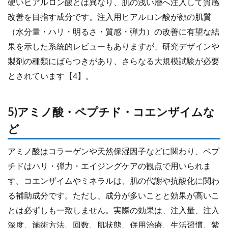
硬いヒアルロン酸とは異なり、肌の浅い層へ注入して質感
改善を目指す成分です。注入用ヒアルロン酸が顔の肌質
（水分量・ハリ・明るさ・質感・弾力）の改善に有望な結
果を示した系統的レビューもありますが、研究デザインや
製剤の種類にばらつきがあり、さらなる大規模試験が必要
とされています【4】。
5)アミノ酸・ペプチド・コエンザイムな
ど
アミノ酸はコラーゲンや天然保湿因子などに関わり、ペプ
チドはハリ・弾力・エイジングケアの観点で用いられま
す。コエンザイムやミネラルは、肌の代謝や抗酸化に関わ
る補助成分です。ただし、成分が多いことと効果が高いこ
とは必ずしも一致しません。実際の効果は、注入量、注入
深度、施術方法、回数、肌状態、併用治療、生活習慣、紫