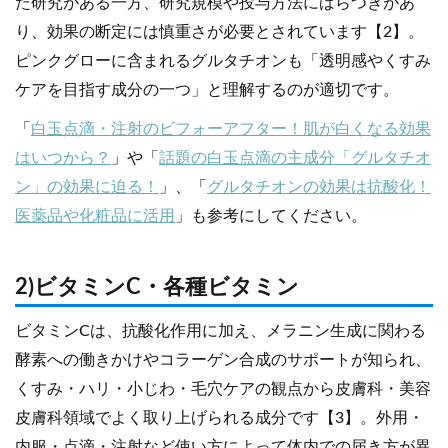
た研究がある一方、研究規模や投与方法にばらつきがあ
り、効果の断定には慎重さが必要とされています【2】。
ピンクグローに含まれるグルタチオンも「透明感やくすみ
ケアを目指す成分の一つ」と理解するのが適切です。
「
白玉点滴・注射のビフォーアフター！肌が白くなる効果
はいつから？
」や「
話題の白玉点滴の主成分「グルタチオ
ン」の効果に迫る！
」、「
グルタチオンの効果は抗酸化！
医薬品や化粧品に活用
」も参考にしてください。
2)ビタミンC・各種ビタミン
ビタミンCは、抗酸化作用に加え、メラニン生成に関わる
酵素への働きかけやコラーゲン合成のサポートが知られ、
くすみ・ハリ・小じわ・毛穴ケアの観点から皮膚科・美容
皮膚科領域でよく取り上げられる成分です【3】。外用・
内服・点滴・注射など使い方によって体内での届き方が異