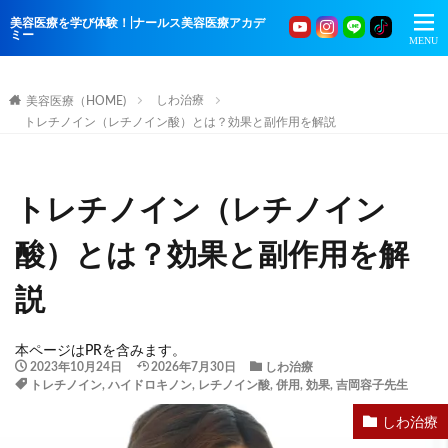
美容医療を学び体験！|ナールス美容医療アカデ
ミー
しわ治療
美容医療（HOME)
トレチノイン（レチノイン酸）とは？効果と副作用を解説
トレチノイン（レチノイン
酸）とは？効果と副作用を解
説
本ページはPRを含みます。
2023年10月24日
2026年7月30日
しわ治療
トレチノイン
,
ハイドロキノン
,
レチノイン酸
,
併用
,
効果
,
吉岡容子先生
しわ治療