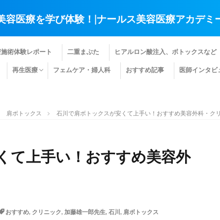
美容医療を学び体験！|ナールス美容医療アカデミ
療施術体験レポート
二重まぶた
ヒアルロン酸注入、ボトックスなど
再生医療
フェムケア・婦人科
おすすめ記事
医師インタビ
肌の再生医療
髪の再生医療
その他の再生医療
肩ボトックス
石川で肩ボトックスが安くて上手い！おすすめ美容外科・クリ
くて上手い！おすすめ美容外
おすすめ
,
クリニック
,
加藤雄一郎先生
,
石川
,
肩ボトックス