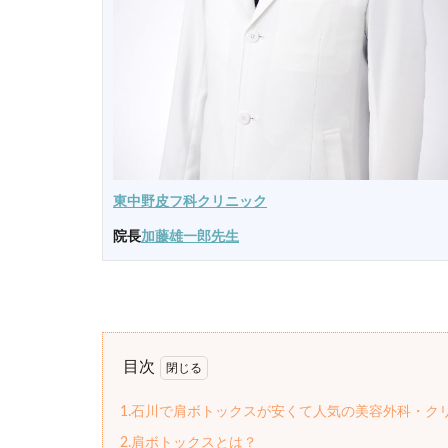
東中野皮フ科クリニック
院長
加藤雄一郎先生
目次
1.石川で肩ボトックスが安くて人気の美容外科・ク
2.肩ボトックスとは？