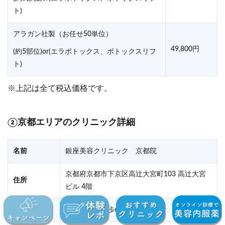
ト)
アラガン社製（お任せ50単位）
49,800円
(約5部位)or(エラボトックス、ボトックスリフ
ト)
※上記は全て税込価格です。
②
京都エリアのクリニック詳細
名前
銀座美容クリニック 京都院
京都府京都市下京区高辻大宮町103 高辻大宮
住所
ビル 4階
アクセス
大宮駅より徒歩6分