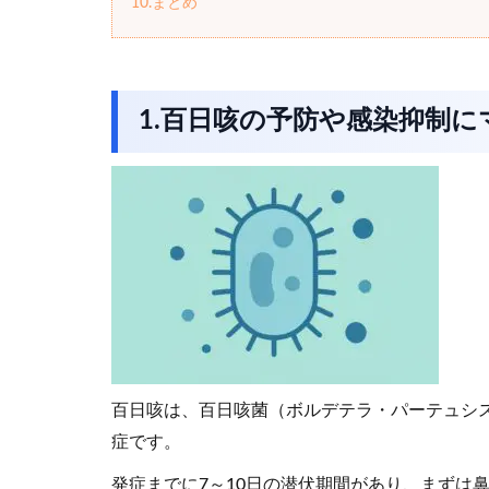
10.まとめ
1.百日咳の予防や感染抑制
百日咳は、百日咳菌（ボルデテラ・パーテュシス=Bord
症です。
発症までに7～10日の潜伏期間があり、まずは