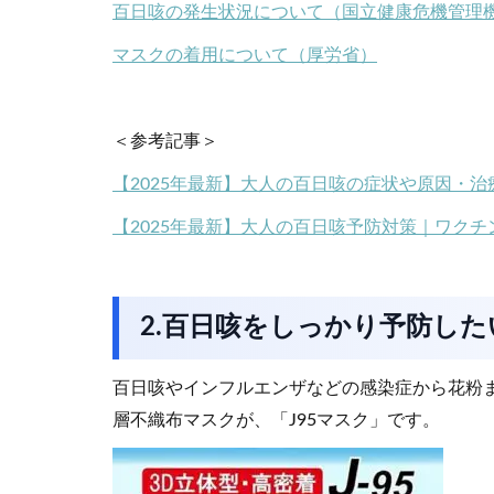
百日咳の発生状況について（国立健康危機管理
マスクの着用について（厚労省）
＜参考記事＞
【2025年最新】大人の百日咳の症状や原因・
【2025年最新】大人の百日咳予防対策｜ワク
2.百日咳をしっかり予防した
百日咳やインフルエンザなどの感染症から花粉
層不織布マスクが、「J95マスク」です。