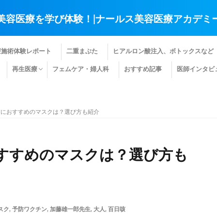
美容医療を学び体験！|ナールス美容医療アカデミ
療施術体験レポート
二重まぶた
ヒアルロン酸注入、ボトックスなど
再生医療
フェムケア・婦人科
おすすめ記事
医師インタビ
肌の再生医療
髪の再生医療
その他の再生医療
防におすすめのマスクは？選び方も紹介
すすめのマスクは？選び方も
スク
,
予防ワクチン
,
加藤雄一郎先生
,
大人
,
百日咳