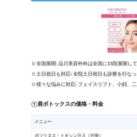
全国展開: 品川美容外科は全国に15院展開し
土日祝日も対応: 全院土日祝日も診療を行な
様々な悩みに対応: フェイスリフト、小顔、
①肩ボトックスの価格・料金
メニュー
ボツリヌス・トキシン注入（片側）