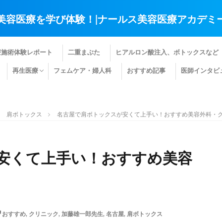
美容医療を学び体験！|ナールス美容医療アカデミ
療施術体験レポート
二重まぶた
ヒアルロン酸注入、ボトックスなど
再生医療
フェムケア・婦人科
おすすめ記事
医師インタビ
肌の再生医療
髪の再生医療
その他の再生医療
肩ボトックス
名古屋で肩ボトックスが安くて上手い！おすすめ美容外科・ク
安くて上手い！おすすめ美容
おすすめ
,
クリニック
,
加藤雄一郎先生
,
名古屋
,
肩ボトックス