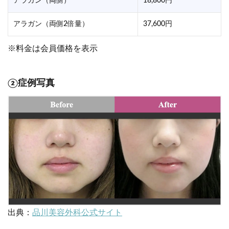
アラガン（両側）
18,800円
アラガン（両側2倍量）
37,600円
※料金は会員価格を表示
②症例写真
出典：
品川美容外科公式サイト