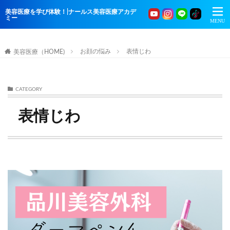
美容医療を学び体験！|ナールス美容医療アカデ
ミー
お顔の悩み
表情じわ
美容医療（HOME)
CATEGORY
表情じわ