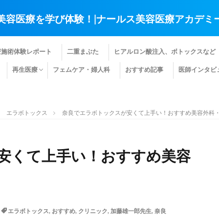
美容医療を学び体験！|ナールス美容医療アカデミ
療施術体験レポート
二重まぶた
ヒアルロン酸注入、ボトックスなど
再生医療
フェムケア・婦人科
おすすめ記事
医師インタビ
肌の再生医療
髪の再生医療
その他の再生医療
エラボトックス
奈良でエラボトックスが安くて上手い！おすすめ美容外科・
安くて上手い！おすすめ美容
エラボトックス
,
おすすめ
,
クリニック
,
加藤雄一郎先生
,
奈良