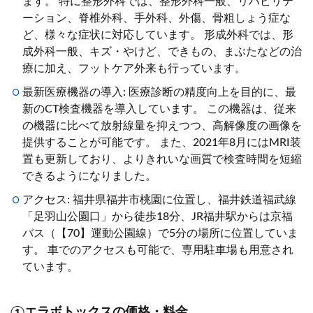
ます。 特に整形外科では、整形外科一般、リハビリテ
ーション、脊椎外科、手外科、外傷、骨粗しょう症な
ど、様々な症状に対応しています。 形成外科では、形
成外科一般、キズ・やけど、できもの、まぶたなどの治
療に加え、フットケア外来も行っています。
最新医療機器の導入: 医療診断の精度向上を目的に、最
新のCT検査機器を導入しています。 この機器は、従来
の機器に比べて放射線量を抑えつつ、高解像度の画像を
提供することが可能です。 また、2021年8月にはMRI装
置も更新しており、よりきれいな画質で検査時間を短縮
できるようになりました。
アクセス: 福井県福井市桃園に位置し、福井鉄道福武線
「足羽山公園口」から徒歩18分、JR福井駅からは京福
バス（【70】運動公園線）で5分の場所に位置していま
す。 車でのアクセスも可能で、専用駐車場も用意され
ています。
①エラボトックスの価格・料金