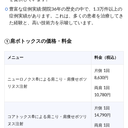
豊富な症例実績:開院36年の歴史の中で、1.3万件以上の
症例実績があります。これは、多くの患者を治療してき
た経験と、高い技術力を示唆しています。
①肩ボトックスの価格・料金
メニュー
料金（税込）
片側 1回
8,630円
ニューロノクス®による肩こり・肩痩せボツ
リヌス注射
両肩 1回
10,780円
片側 1回
14,790円
コアトックス®による肩こり・肩痩せボツリ
ヌス注射
両肩 1回