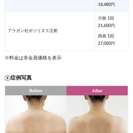
18,480円
片側 1回
21,600円
アラガン社ボツリヌス注射
両肩 1回
27,000円
※料金は非会員価格を表示
②症例写真