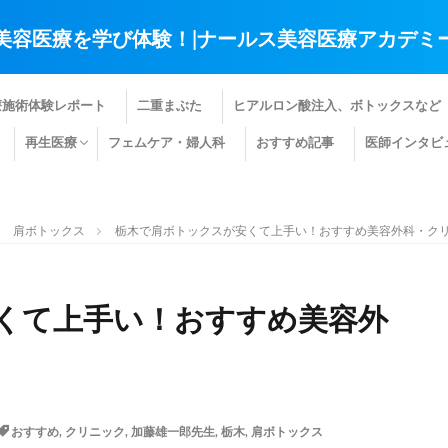
美容医療を学び体験！|ナールス美容医療アカデミ
療施術体験レポート
二重まぶた
ヒアルロン酸注入、ボトックスなど
再生医療
フェムケア・婦人科
おすすめ記事
医師インタビ
肌の再生医療
髪の再生医療
その他の再生医療
肩ボトックス
栃木で肩ボトックスが安くて上手い！おすすめ美容外科・クリ
くて上手い！おすすめ美容外
おすすめ
,
クリニック
,
加藤雄一郎先生
,
栃木
,
肩ボトックス