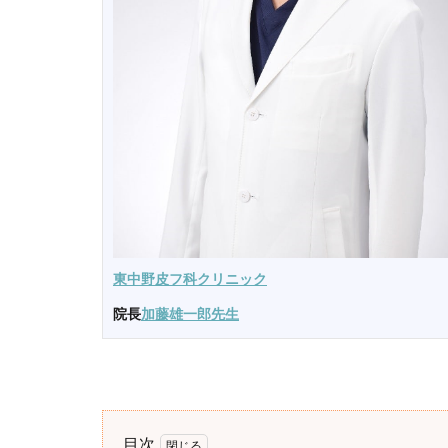
東中野皮フ科クリニック
院長
加藤雄一郎先生
目次