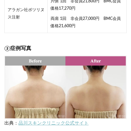
片側 1回 非会員21,600円 BMC会員
価格17,270円
アラガン社ボツリヌ
ス注射
両肩 1回 非会員27,000円 BMC会員
価格21,600円
②症例写真
出典：
品川スキンクリニック公式サイト