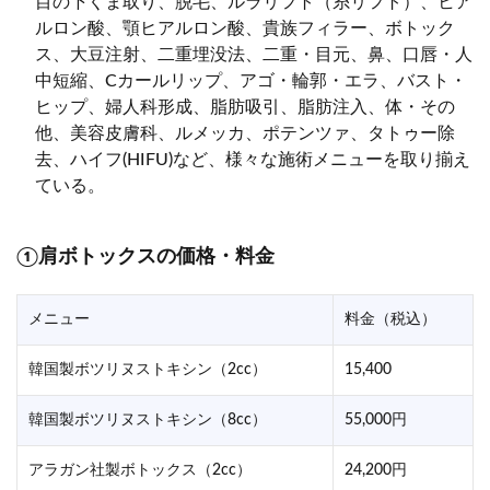
目の下くま取り、脱毛、ルラリフト（糸リフト）、ヒア
ルロン酸、顎ヒアルロン酸、貴族フィラー、ボトック
ス、大豆注射、二重埋没法、二重・目元、鼻、口唇・人
中短縮、Cカールリップ、アゴ・輪郭・エラ、バスト・
ヒップ、婦人科形成、脂肪吸引、脂肪注入、体・その
他、美容皮膚科、ルメッカ、ポテンツァ、タトゥー除
去、ハイフ(HIFU)など、様々な施術メニューを取り揃え
ている。
①肩ボトックスの価格・料金
メニュー
料金（税込）
韓国製ボツリヌストキシン（2cc）
15,400
韓国製ボツリヌストキシン（8cc）
55,000円
アラガン社製ボトックス（2cc）
24,200円