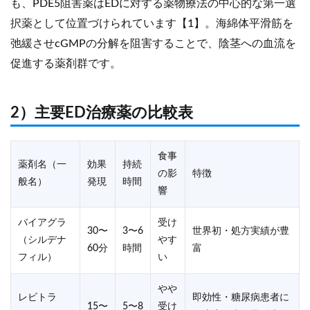
も、PDE5阻害薬はEDに対する薬物療法の中心的な第一選
択薬として位置づけられています【1】。海綿体平滑筋を
弛緩させcGMPの分解を阻害することで、陰茎への血流を
促進する薬剤群です。
2）主要ED治療薬の比較表
食事
薬剤名（一
効果
持続
の影
特徴
般名）
発現
時間
響
バイアグラ
受け
30〜
3〜6
世界初・処方実績が豊
（シルデナ
やす
60分
時間
富
フィル）
い
やや
レビトラ
即効性・糖尿病患者に
15〜
5〜8
受け