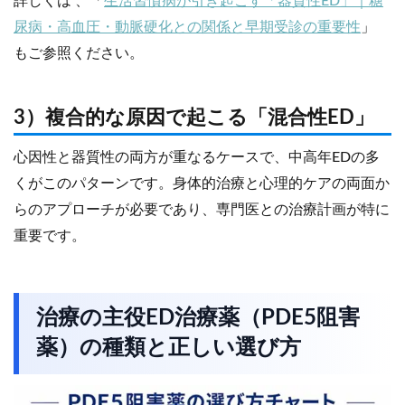
詳しくは 、「
生活習慣病が引き起こす「器質性ED」｜糖
尿病・高血圧・動脈硬化との関係と早期受診の重要性
」
もご参照ください。
3）複合的な原因で起こる「混合性ED」
心因性と器質性の両方が重なるケースで、中高年EDの多
くがこのパターンです。身体的治療と心理的ケアの両面か
らのアプローチが必要であり、専門医との治療計画が特に
重要です。
治療の主役ED治療薬（PDE5阻害
薬）の種類と正しい選び方