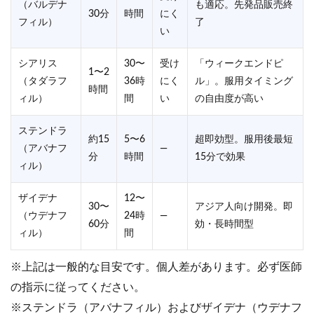
（バルデナ
も適応。先発品販売終
30分
時間
にく
フィル）
了
い
シアリス
30〜
受け
「ウィークエンドピ
1〜2
（タダラフ
36時
にく
ル」。服用タイミング
時間
ィル）
間
い
の自由度が高い
ステンドラ
約15
5〜6
超即効型。服用後最短
（アバナフ
―
分
時間
15分で効果
ィル）
ザイデナ
12〜
30〜
アジア人向け開発。即
（ウデナフ
24時
―
60分
効・長時間型
ィル）
間
※上記は一般的な目安です。個人差があります。必ず医師
の指示に従ってください。
※ステンドラ（アバナフィル）およびザイデナ（ウデナフ