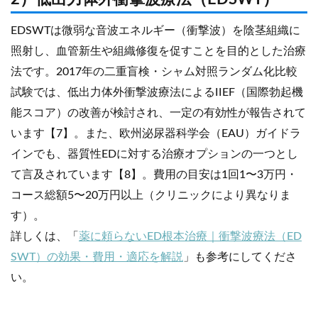
EDSWTは微弱な音波エネルギー（衝撃波）を陰茎組織に
照射し、血管新生や組織修復を促すことを目的とした治療
法です。2017年の二重盲検・シャム対照ランダム化比較
試験では、低出力体外衝撃波療法によるIIEF（国際勃起機
能スコア）の改善が検討され、一定の有効性が報告されて
います【7】。また、欧州泌尿器科学会（EAU）ガイドラ
インでも、器質性EDに対する治療オプションの一つとし
て言及されています【8】。費用の目安は1回1〜3万円・
コース総額5〜20万円以上（クリニックにより異なりま
す）。
詳しくは、「
薬に頼らないED根本治療｜衝撃波療法（ED
SWT）の効果・費用・適応を解説
」も参考にしてくださ
い。