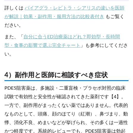
詳しくは
バイアグラ・レビトラ・シアリスの違いを医師
が解説｜効果・副作用・服用方法の比較表付き
もご覧く
ださい。
また、「
自分に合うED治療薬はどれ？即効型・長時間
型・食事の影響で選ぶ完全チャート
」も参考にしてくださ
い。
4）副作用と医師に相談すべき症状
PDE5阻害薬は、多施設・二重盲検・プラセボ対照の臨床
試験で有効性と安全性が確認されてきた薬剤です【4】。
一方で、副作用がまったくない薬ではありません。代表的
なものとして、頭痛、顔のほてり（紅潮）、鼻づまり、動
悸、消化不良、めまいなどが挙げられ、その多くは一過性
かつ軽度です。系統的レビューでも、PDE5阻害薬は勃起