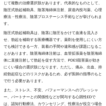
じて複数の治療選択肢があります。代表的なものとして、
陰圧式勃起補助具、陰茎海綿体注射、尿道内投与薬、心理
療法・性療法、陰茎プロステーシス手術などが挙げられま
す。
陰圧式勃起補助具は、陰茎に陰圧をかけて血液を流入さ
せ、勃起を補助する医療機器です。薬剤を使用しにくい方
でも検討できる一方、装着の手間や違和感が課題になるこ
とがあります。陰茎海綿体注射は、血管拡張薬を陰茎海綿
体に直接注射して勃起を促す方法で、PDE5阻害薬が効き
にくい場合の選択肢になります。ただし、痛み、出血、持
続勃起症などのリスクがあるため、必ず医師の指導のもと
で行う必要があります。
また、ストレス、不安、パフォーマンスへのプレッシャ
ー、パートナーとの関係性などが関与する心因性EDで
は、認知行動療法、カウンセリング、性療法が役立つ場合