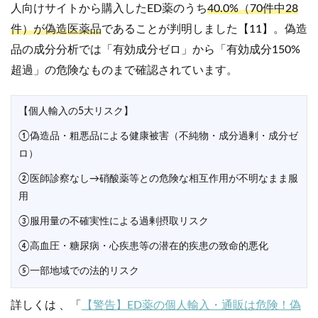
人向けサイトから購入したED薬のうち
40.0%（70件中28
件）が偽造医薬品
であることが判明しました【11】。偽造
品の成分分析では「有効成分ゼロ」から「有効成分150%
超過」の危険なものまで確認されています。
【個人輸入の5大リスク】
①偽造品・粗悪品による健康被害（不純物・成分過剰・成分ゼ
ロ）
②医師診察なし→硝酸薬等との危険な相互作用が不明なまま服
用
③服用量の不確実性による過剰摂取リスク
④高血圧・糖尿病・心疾患等の潜在的疾患の致命的悪化
⑤一部地域での法的リスク
詳しくは 、「
【警告】ED薬の個人輸入・通販は危険！偽