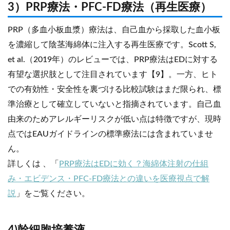
3）PRP療法・PFC-FD療法（再生医療）
PRP（多血小板血漿）療法は、自己血から採取した血小板
を濃縮して陰茎海綿体に注入する再生医療です。Scott S,
et al.（2019年）のレビューでは、PRP療法はEDに対する
有望な選択肢として注目されています【9】。一方、ヒト
での有効性・安全性を裏づける比較試験はまだ限られ、標
準治療として確立していないと指摘されています。自己血
由来のためアレルギーリスクが低い点は特徴ですが、現時
点ではEAUガイドラインの標準療法には含まれていませ
ん。
詳しくは 、「
PRP療法はEDに効く？海綿体注射の仕組
み・エビデンス・PFC-FD療法との違いを医療視点で解
説
」をご覧ください。
4)幹細胞培養液