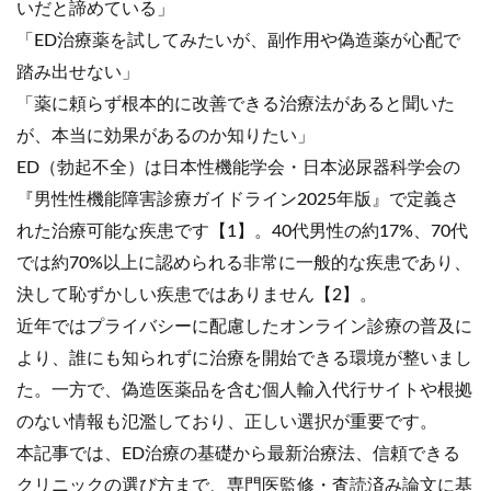
いだと諦めている」
「ED治療薬を試してみたいが、副作用や偽造薬が心配で
踏み出せない」
「薬に頼らず根本的に改善できる治療法があると聞いた
が、本当に効果があるのか知りたい」
ED（勃起不全）は日本性機能学会・日本泌尿器科学会の
『男性性機能障害診療ガイドライン2025年版』で定義さ
れた治療可能な疾患です【1】。40代男性の約17%、70代
では約70%以上に認められる非常に一般的な疾患であり、
決して恥ずかしい疾患ではありません【2】。
近年ではプライバシーに配慮したオンライン診療の普及に
より、誰にも知られずに治療を開始できる環境が整いまし
た。一方で、偽造医薬品を含む個人輸入代行サイトや根拠
のない情報も氾濫しており、正しい選択が重要です。
本記事では、ED治療の基礎から最新治療法、信頼できる
クリニックの選び方まで、専門医監修・査読済み論文に基