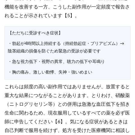
機能を改善する一方、こうした副作用が一定頻度で報告さ
れることが示されています【5】。
【ただちに受診すべき症状】
・勃起が4時間以上持続する（持続勃起症・プリアピズム）→
陰茎組織の損傷を防ぐため緊急の受診が必要です
・急な視力低下・視野の異常、聴力の低下や耳鳴り
・胸の痛み、激しい動悸、失神・強いめまい
これらは頻度の高い副作用ではありませんが、放置すると
重大な結果につながることがあります。とりわけ、硝酸薬
（ニトログリセリン等）との併用は急激な血圧低下を招き
生命に関わるため、現在服用しているすべての薬を必ず医
師に申告してください【6】。気になる症状があるときは
自己判断で服用を続けず、処方を受けた医療機関に相談し