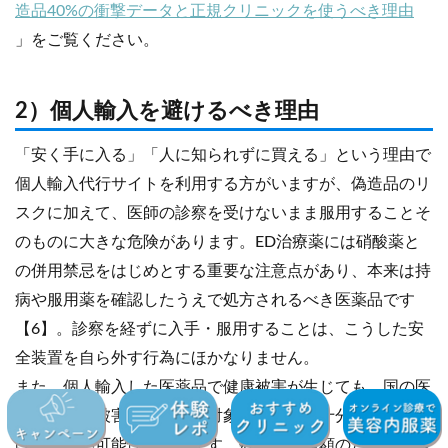
造品40%の衝撃データと正規クリニックを使うべき理由
」をご覧ください。
2）個人輸入を避けるべき理由
「安く手に入る」「人に知られずに買える」という理由で
個人輸入代行サイトを利用する方がいますが、偽造品のリ
スクに加えて、医師の診察を受けないまま服用することそ
のものに大きな危険があります。ED治療薬には硝酸薬と
の併用禁忌をはじめとする重要な注意点があり、本来は持
病や服用薬を確認したうえで処方されるべき医薬品です
【6】。診察を経ずに入手・服用することは、こうした安
全装置を自ら外す行為にほかなりません。
また、個人輸入した医薬品で健康被害が生じても、国の医
薬品副作用被害救済制度の対象外となり、十分な補償を受
けられない可能性があります。数百円の差額のために健康