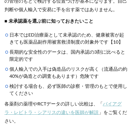
の管理のもとで検討する位置づけが基本になります。自己
判断や個人輸入で安易に手を出す薬ではありません。
■
未承認薬を選ぶ前に知っておきたいこと
日本ではED治療薬として未承認のため、健康被害が起
きても医薬品副作用被害救済制度の対象外です【10】
長期的な安全性のデータは、国内承認の3剤に比べると
限定的です
個人輸入での入手は偽造品のリスクが高く（流通品の約
40%が偽造との調査もあります）危険です
検討する場合も、必ず医師の診察・管理のもとで使用し
てください
各薬剤の薬理やRCTデータの詳しい比較は、「
バイアグ
ラ・レビトラ・シアリスの違いを医師が解説
」をご覧くだ
さい。