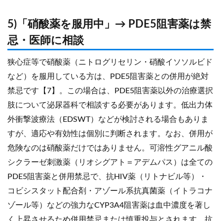
5)「硝酸薬を服用中」→ PDE5阻害薬は禁
忌・医師に相談
狭心症等で硝酸薬（ニトログリセリン・硝酸イソソルビド
など）を服用している方は、PDE5阻害薬との併用が絶対
禁忌です【7】。この場合は、PDE5阻害薬以外の治療選択
肢について泌尿器科で相談する必要があります。低出力体
外衝撃波療法（EDSWT）などが検討される場合もありま
すが、適応や有効性は個別に判断されます。なお、併用が
危険なのは硝酸薬だけではありません。可溶性グアニル酸
シクラーゼ刺激薬（リオシグアト＝アデムパス）は全ての
PDE5阻害薬と併用禁忌で、抗HIV薬（リトナビル等）・
コビシスタット配合剤・アゾール系抗真菌薬（イトラコナ
ゾール等）などの強力なCYP3A4阻害薬は血中濃度を著し
く上昇させるため併用禁忌または慎重投与とされます。抗