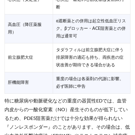
断
α遮断薬との併用は起立性低血圧リス
高血圧（降圧薬服
ク。βブロッカー・ACE阻害薬との併
用）
用は通常可
タダラフィルは前立腺肥大症に伴う
前立腺肥大症
排尿障害の適応も持ち、両疾患の症
状改善が期待できる場合がある
重度の場合は各薬剤の代謝に影響。
肝機能障害
必ず医師に申告
特に糖尿病や動脈硬化などの重度の器質性EDでは、血管
内皮からの一酸化窒素（NO）産生そのものが低下してい
るため、PDE5阻害薬だけでは十分な効果が得られない
『ノンレスポンダー』のことがあります。その場合は、低