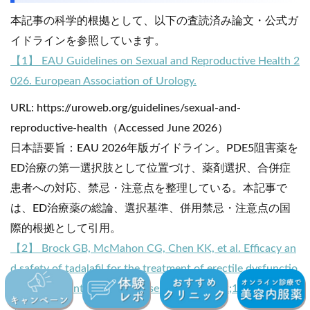
本記事の科学的根拠として、以下の査読済み論文・公式ガ
イドラインを参照しています。
【1】 EAU Guidelines on Sexual and Reproductive Health 2
026. European Association of Urology.
URL: https://uroweb.org/guidelines/sexual-and-
reproductive-health（Accessed June 2026）
日本語要旨：EAU 2026年版ガイドライン。PDE5阻害薬を
ED治療の第一選択肢として位置づけ、薬剤選択、合併症
患者への対応、禁忌・注意点を整理している。本記事で
は、ED治療薬の総論、選択基準、併用禁忌・注意点の国
際的根拠として引用。
【2】 Brock GB, McMahon CG, Chen KK, et al. Efficacy an
d safety of tadalafil for the treatment of erectile dysfunctio
n: results of integrated analyses. J Urol. 2002;168(4 Pt 1):1
332-1336.