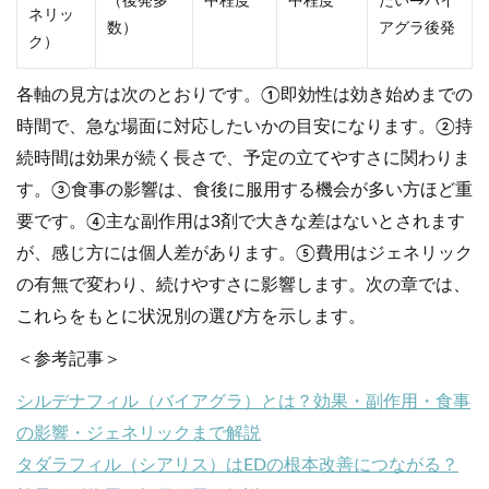
（後発多
中程度
中程度
たい→バイ
ネリッ
数）
アグラ後発
ク）
各軸の見方は次のとおりです。①即効性は効き始めまでの
時間で、急な場面に対応したいかの目安になります。②持
続時間は効果が続く長さで、予定の立てやすさに関わりま
す。③食事の影響は、食後に服用する機会が多い方ほど重
要です。④主な副作用は3剤で大きな差はないとされます
が、感じ方には個人差があります。⑤費用はジェネリック
の有無で変わり、続けやすさに影響します。次の章では、
これらをもとに状況別の選び方を示します。
＜参考記事＞
シルデナフィル（バイアグラ）とは？効果・副作用・食事
の影響・ジェネリックまで解説
タダラフィル（シアリス）はEDの根本改善につながる？