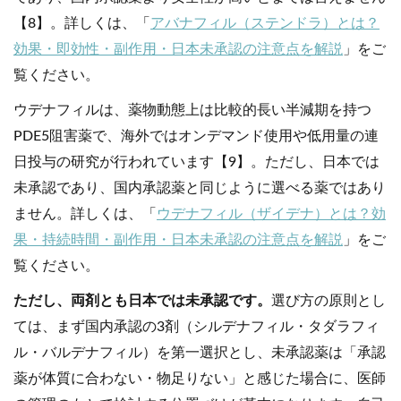
【8】。詳しくは、「
アバナフィル（ステンドラ）とは？
効果・即効性・副作用・日本未承認の注意点を解説
」をご
覧ください。
ウデナフィルは、薬物動態上は比較的長い半減期を持つ
PDE5阻害薬で、海外ではオンデマンド使用や低用量の連
日投与の研究が行われています【9】。ただし、日本では
未承認であり、国内承認薬と同じように選べる薬ではあり
ません。詳しくは、「
ウデナフィル（ザイデナ）とは？効
果・持続時間・副作用・日本未承認の注意点を解説
」をご
覧ください。
ただし、両剤とも日本では未承認です。
選び方の原則とし
ては、まず国内承認の3剤（シルデナフィル・タダラフィ
ル・バルデナフィル）を第一選択とし、未承認薬は「承認
薬が体質に合わない・物足りない」と感じた場合に、医師