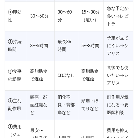
急な予定が
①即効
30〜60
15〜30分
30〜60分
多い→レビ
性
分
（速い）
トラ
予定が立て
②持続
最長36
3〜5時間
5〜8時間
にくい→シ
時間
時間
アリス
食後でも使
③食事
高脂肪食
高脂肪食
ほぼなし
いたい→シ
の影響
で遅延
で遅延
アリス
頭痛・顔
消化不
副作用が気
④主な
頭痛・ほ
面紅潮な
良・背部
になる→要
副作用
てりなど
ど
痛など
医師相談
⑤費用
最安〜
費用を抑え
（ジェ