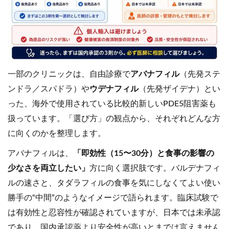
一部のクリニックは、自由診療で
アバナフィル
（先発ステ
ンドラ／スパドラ）や
ウデナフィル
（先発ザイデナ）とい
った、海外で使用されている比較的新しいPDE5阻害薬も
扱っています。「選び方」の観点から、それぞれどんな方
に向くのかを整理します。
アバナフィルは、
「即効性（15〜30分）と食事の影響の
少なさを両立したい」
方に向く選択肢です。バルデナフィ
ルの速さと、タダラフィルの食事を気にしなくてよい使い
勝手の“中間”のようなイメージで語られます。臨床試験で
は有効性と忍容性が確認されていますが、日本では未承認
であり、国内承認薬より安全性が高いとまでは言えません