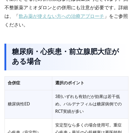
不整脈薬アミオダロンとの併用にも注意が必要です。詳細
は、「
飲み薬が使えない方への治療アプローチ
」をご参照
ください。
糖尿病・心疾患・前立腺肥大症が
ある場合
合併症
選択のポイント
3剤いずれも有効だが効果は若干低
糖尿病性ED
め。バルデナフィルは糖尿病例での
RCT実績が多い
安定型なら多くの場合使用可。重症
心疾患（安定型）
心疾患・最近の心筋梗塞は要医師判