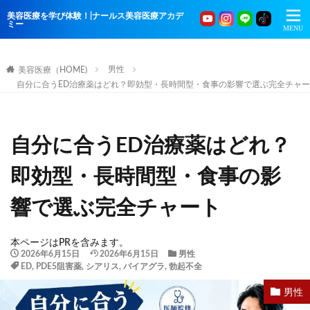
美容医療を学び体験！|ナールス美容医療アカデ
ミー
男性
美容医療（HOME)
自分に合うED治療薬はどれ？即効型・長時間型・食事の影響で選ぶ完全チャ
自分に合うED治療薬はどれ？
即効型・長時間型・食事の影
響で選ぶ完全チャート
本ページはPRを含みます。
2026年6月15日
2026年6月15日
男性
ED
,
PDE5阻害薬
,
シアリス
,
バイアグラ
,
勃起不全
男性