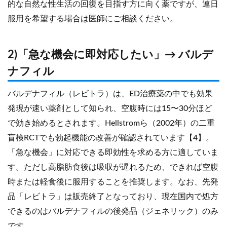
的な自然な性生活の回復を目指す方に向く薬ですが、連日
服用を希望する場合は医師にご相談ください。
2)「急な機会に即対応したい」→ バルデ
ナフィル
バルデナフィル（レビトラ）は、ED治療薬の中でも効果
発現が速い薬剤として知られ、空腹時には15〜30分ほど
で効き始めるとされます。Hellstromら（2002年）の二重
盲検RCTでも勃起機能の改善が確認されています【4】。
「急な機会」に対応できる即効性を求める方に適していま
す。ただし高脂肪食後は吸収が遅れるため、できれば空腹
時または軽食後に服用することを推奨します。なお、先発
品「レビトラ」は販売終了となっており、現在国内で処方
できるのはバルデナフィルの後発品（ジェネリック）のみ
です。