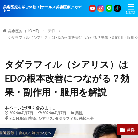
美容医療を学び体験！|ナールス美容医療アカデ
ミー
男性
美容医療（HOME)
タダラフィル（シアリス）はEDの根本改善につながる？効果・副作用・服用
タダラフィル（シアリス）は
EDの根本改善につながる？効
果・副作用・服用を解説
本ページはPRを含みます。
2026年7月7日
2026年7月7日
男性
ED
,
PDE5阻害薬
,
シアリス
,
タダラフィル
,
勃起不全
男性