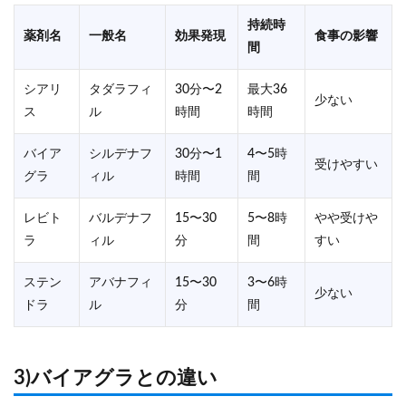
持続時
薬剤名
一般名
効果発現
食事の影響
間
シアリ
タダラフィ
30分〜2
最大36
少ない
ス
ル
時間
時間
バイア
シルデナフ
30分〜1
4〜5時
受けやすい
グラ
ィル
時間
間
レビト
バルデナフ
15〜30
5〜8時
やや受けや
ラ
ィル
分
間
すい
ステン
アバナフィ
15〜30
3〜6時
少ない
ドラ
ル
分
間
3)バイアグラとの違い