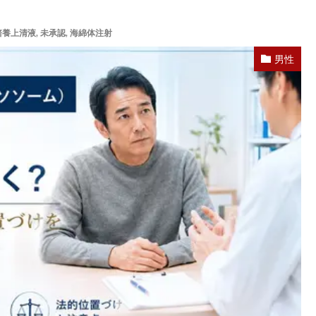
培養上清液
,
未承認
,
海綿体注射
男性