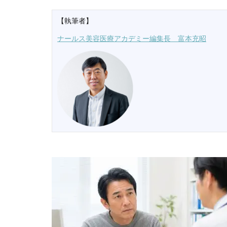
【執筆者】
ナールス美容医療アカデミー編集長 富本充昭