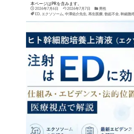
本ページはPRを含みます。
2026年7月6日
2026年7月7日
男性
ED
,
エクソソーム
,
中澤佑介先生
,
再生医療
,
勃起不全
,
幹細胞