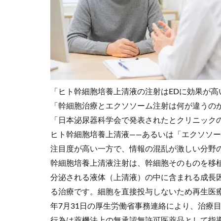
「ヒト幹細胞培養上清液の注射はEDに効果が
「幹細胞治療とエクソソーム注射は何が違うの
「日本泌尿器科学会で発表されたとクリニック
ヒト幹細胞培養上清液——あるいは「エクソソー
注目度が高い一方で、情報の混乱が激しい分野
幹細胞培養上清液注射は、幹細胞そのものを移
分泌される液体（上清液）の中に含まれる成長
る治療です。細胞を直接投与しないため再生医療
年7月31日の厚生労働省事務連絡により、治療
行為は薬機法上の無承認無許可医薬品として指