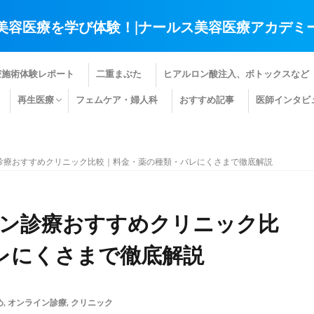
美容医療を学び体験！|ナールス美容医療アカデミ
療施術体験レポート
二重まぶた
ヒアルロン酸注入、ボトックスなど
再生医療
フェムケア・婦人科
おすすめ記事
医師インタビ
肌の再生医療
髪の再生医療
その他の再生医療
診療おすすめクリニック比較｜料金・薬の種類・バレにくさまで徹底解説
イン診療おすすめクリニック比
レにくさまで徹底解説
め
,
オンライン診療
,
クリニック