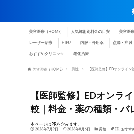
美容医療（HOME)
人気施術別料金の目安
美容医
レーザー治療
HIFU
内服・外用薬
点滴・注射
おすすめクリニック
老化治療
男性
【医師監修】EDオンライン
美容医療（HOME)
【医師監修】EDオンラ
較｜料金・薬の種類・バ
本ページはPRを含みます。
2026年7月9日
2026年8月6日
男性
ED
,
おすす