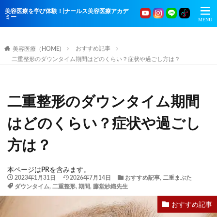
美容医療を学び体験！|ナールス美容医療アカデ
ミー
おすすめ記事
美容医療（HOME)
二重整形のダウンタイム期間はどのくらい？症状や過ごし方は？
二重整形のダウンタイム期間
はどのくらい？症状や過ごし
方は？
本ページはPRを含みます。
2023年1月31日
2026年7月14日
おすすめ記事
,
二重まぶた
ダウンタイム
,
二重整形
,
期間
,
藤堂紗織先生
おすすめ記事