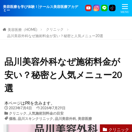
美容医療を学び体験！|ナールス美容医療アカデ
ミー
クリニック
美容医療（HOME)
品川美容外科なぜ施術料金が安い？秘密と人気メニュー20選
品川美容外科なぜ施術料金が
安い？秘密と人気メニュー20
選
本ページはPRを含みます。
2023年7月4日
2026年7月29日
クリニック
,
人気施術別料金の目安
価格
,
品川スキンクリニック
,
品川美容外科
,
美容医療
クリニック