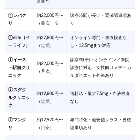
月目〜）
③レバク
約22,000円〜
診療時間が長い・要確認事項あ
リ
（目安）※
り
④elife（イ
約27,800円〜
オンライン専門・血液検査な
ーライフ）
（定期）
し・12.5mgまで対応
⑤イース
診察料0円・オンライン／来院
約22,000円〜
ト駅前クリ
診療に対応・女性向けメディカ
（月次）
ニック
ルダイエット外来あり
⑥スグク
約19,800円〜
送料込・最大7.5mg・血液検査
ルクリニッ
（定期）
なし
ク
⑦マンク
約12,920円〜
専門特化・最安値クラス・要確
リ
（目安）
認事項あり