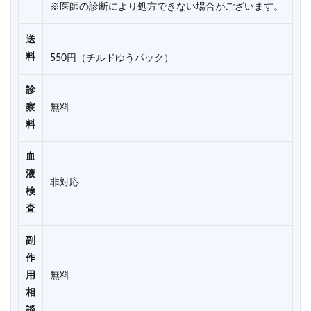
※医師の診断により処方できない場合がございます。
送
料
550円（チルドゆうパック）
診
察
無料
料
血
液
非対応
検
査
副
作
用
無料
相
談