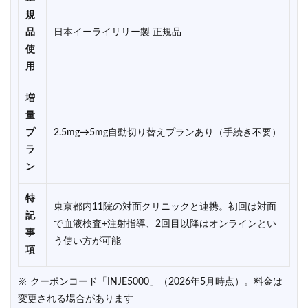
規
品
日本イーライリリー製 正規品
使
用
増
量
プ
2.5mg→5mg自動切り替えプランあり（手続き不要）
ラ
ン
特
東京都内11院の対面クリニックと連携。初回は対面
記
で血液検査+注射指導、2回目以降はオンラインとい
事
う使い方が可能
項
※ クーポンコード「INJE5000」（2026年5月時点）。料金は
変更される場合があります