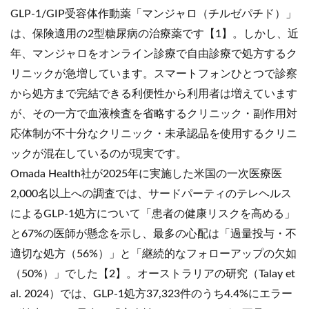
GLP-1/GIP受容体作動薬「マンジャロ（チルゼパチド）」
は、保険適用の2型糖尿病の治療薬です【1】。しかし、近
年、マンジャロをオンライン診療で自由診療で処方するク
リニックが急増しています。スマートフォンひとつで診察
から処方まで完結できる利便性から利用者は増えています
が、その一方で血液検査を省略するクリニック・副作用対
応体制が不十分なクリニック・未承認品を使用するクリニ
ックが混在しているのが現実です。
Omada Health社が2025年に実施した米国の一次医療医
2,000名以上への調査では、サードパーティのテレヘルス
によるGLP-1処方について「患者の健康リスクを高める」
と67%の医師が懸念を示し、最多の心配は「過量投与・不
適切な処方（56%）」と「継続的なフォローアップの欠如
（50%）」でした【2】。オーストラリアの研究（Talay et
al. 2024）では、GLP-1処方37,323件のうち4.4%にエラー