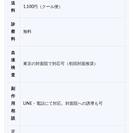
送
1,100円（クール便）
料
診
察
無料
料
血
液
東京の対面院で対応可（初回対面推奨）
検
査
副
作
用
LINE・電話にて対応。対面院への誘導も可
相
談
正