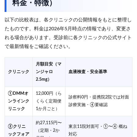
料金・特徴）
以下の比較表は、各クリニックの公開情報をもとに整理し
たものです。料金は2026年5月時点の情報であり、変更さ
れる場合があります。受診前に各クリニックの公式サイト
で最新情報をご確認ください。
月額目安（マ
クリニック
ンジャロ
血液検査・安全基準
2.5mg）
①DMMオ
12,000円（ら
診察料0円・提携院2院では対面
ンラインク
くらく定期便
診療実施・④要確認
リニック
1か月ごと）
約27,115円〜
②クリニ
東京11院対面可・①〜④ 概ね
（定期・2か
ックフォア
対応