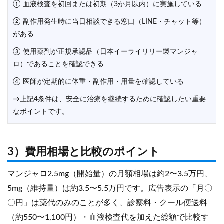
① 血液検査を初回または初期（3か月以内）に実施している
② 副作用発生時に当日相談できる窓口（LINE・チャット等）
がある
③ 使用薬剤が正規承認品（日本イーライリリー製マンジャ
ロ）であることを確認できる
④ 医師が定期的に体重・副作用・用量を確認している
→上記4条件は、安全に治療を継続するために確認したい重要
なポイントです。
3）費用相場と比較のポイント
マンジャロ2.5mg（開始量）の月額相場は約2〜3.5万円、
5mg（維持量）は約3.5〜5.5万円です。広告表示の「月〇
〇円」は薬代のみのことが多く、診察料・クール便送料
（約550〜1,100円）・血液検査代を加えた総額で比較す