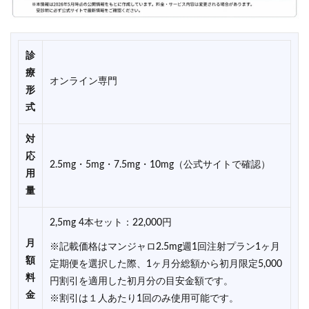
診
療
オンライン専門
形
式
対
応
2.5mg・5mg・7.5mg・10mg（公式サイトで確認）
用
量
2,5mg 4本セット：22,000円
月
※記載価格はマンジャロ2.5mg週1回注射プラン1ヶ月
額
定期便を選択した際、1ヶ月分総額から初月限定5,000
料
円割引を適用した初月分の目安金額です。
金
※割引は１人あたり1回のみ使用可能です。