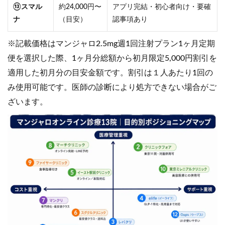
⑬スマル
約24,000円〜
アプリ完結・初心者向け・要確
ナ
（目安）
認事項あり
※記載価格はマンジャロ2.5mg週1回注射プラン1ヶ月定期
便を選択した際、1ヶ月分総額から初月限定5,000円割引を
適用した初月分の目安金額です。割引は１人あたり1回の
み使用可能です。医師の診断により処方できない場合がご
ざいます。