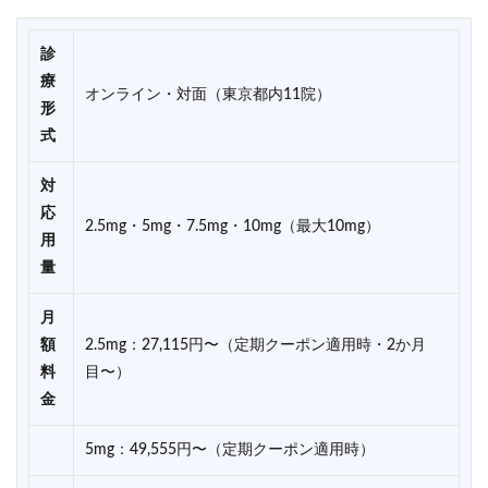
診
療
オンライン・対面（東京都内11院）
形
式
対
応
2.5mg・5mg・7.5mg・10mg（最大10mg）
用
量
月
額
2.5mg：27,115円〜（定期クーポン適用時・2か月
料
目〜）
金
5mg：49,555円〜（定期クーポン適用時）