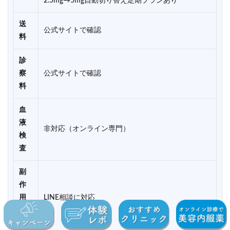
2.5mg→5mg自動切り替え定期プランあり
送
公式サイトで確認
料
診
察
公式サイトで確認
料
血
液
非対応（オンライン専門）
検
査
副
作
用
LINE相談に対応
相
談