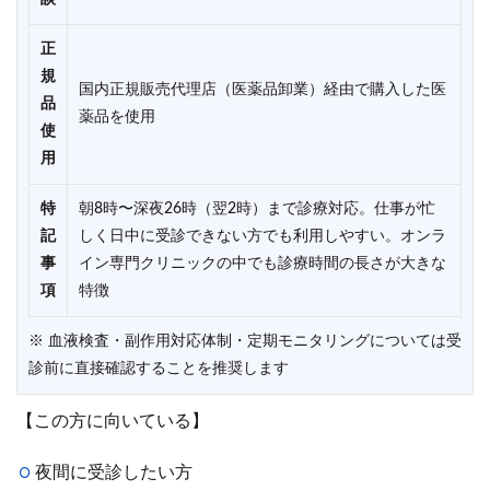
正
規
国内正規販売代理店（医薬品卸業）経由で購入した医
品
薬品を使用
使
用
特
朝8時〜深夜26時（翌2時）まで診療対応。仕事が忙
記
しく日中に受診できない方でも利用しやすい。オンラ
事
イン専門クリニックの中でも診療時間の長さが大きな
項
特徴
※ 血液検査・副作用対応体制・定期モニタリングについては受
診前に直接確認することを推奨します
【この方に向いている】
夜間に受診したい方