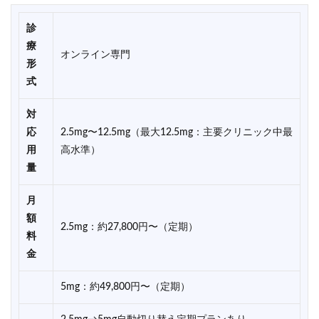
診
療
オンライン専門
形
式
対
応
2.5mg〜12.5mg（最大12.5mg：主要クリニック中最
用
高水準）
量
月
額
2.5mg：約27,800円〜（定期）
料
金
5mg：約49,800円〜（定期）