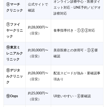
オンライン診療中心・医療ダイ
⑧マーチ
公式サイトで
エット対応・LINE予約／ビデオ
クリニック
確認
診察対応
⑨ファイ
約28,000円〜
ヤークリニ
食事指導付き・①②③対応
（目安）
ック
⑩東京ミ
約30,000円〜
美容医療との併用可・③④要
レニアルク
（目安）
確認
リニック
⑪デジタ
約28,000円〜
配送スピードが強み・要確認事
ルクリニッ
（目安）
項あり
ク
約25,000円〜
⑫Oops
UI使いやすい・④要確認
（目安）