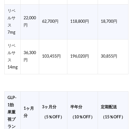
リベ
ルサ
22,000
62,700円
118,800円
18,700円
ス
円
7mg
リベ
ルサ
36,300
103,455円
196,020円
30,855円
ス
円
14mg
GLP-
1効
3ヶ月分
半年分
定期配送
1ヶ月
果重
分
（5％OFF）
（10％OFF）
（15％OFF）
視プ
ラン