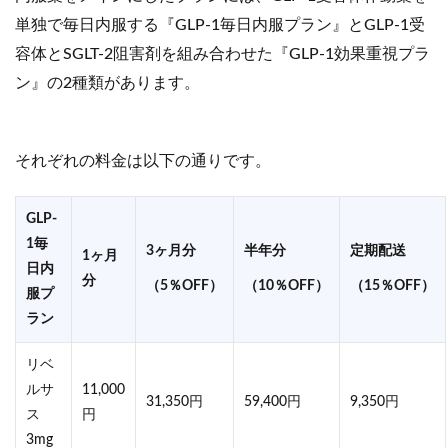
単独で毎日内服する『GLP-1毎日内服プラン』とGLP-1受
容体とSGLT-2阻害剤を組み合わせた『GLP-1効果重視プラ
ン』の2種類があります。
それぞれの料金は以下の通りです。
GLP-
1毎
3ヶ月分
半年分
定期配送
1ヶ月
日内
分
（5％OFF）
（10％OFF）
（15％OFF）
服プ
ラン
リベ
ルサ
11,000
31,350円
59,400円
9,350円
ス
円
3mg