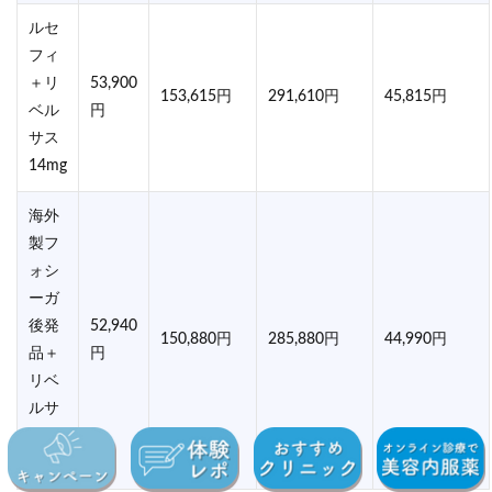
ルセ
フィ
＋リ
53,900
153,615円
291,610円
45,815円
ベル
円
サス
14mg
海外
製フ
ォシ
ーガ
後発
52,940
150,880円
285,880円
44,990円
品＋
円
リベ
ルサ
ス
14mg