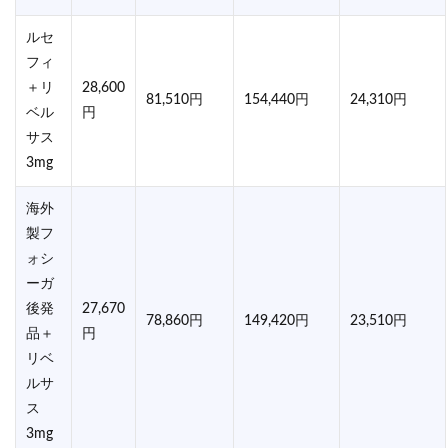
ルセ
フィ
＋リ
28,600
81,510円
154,440円
24,310円
ベル
円
サス
3mg
海外
製フ
ォシ
ーガ
後発
27,670
78,860円
149,420円
23,510円
品＋
円
リベ
ルサ
ス
3mg