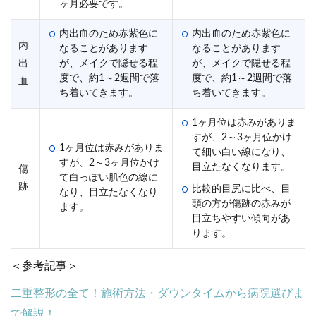
ヶ月必要です。
内出血のため赤紫色に
内出血のため赤紫色に
内
なることがあります
なることがあります
出
が、メイクで隠せる程
が、メイクで隠せる程
度で、約1～2週間で落
度で、約1～2週間で落
血
ち着いてきます。
ち着いてきます。
1ヶ月位は赤みがありま
すが、2～3ヶ月位かけ
1ヶ月位は赤みがありま
て細い白い線になり、
すが、2～3ヶ月位かけ
目立たなくなります。
傷
て白っぽい肌色の線に
跡
比較的目尻に比べ、目
なり、目立たなくなり
頭の方が傷跡の赤みが
ます。
目立ちやすい傾向があ
ります。
＜参考記事＞
二重整形の全て！施術方法・ダウンタイムから病院選びま
で解説！