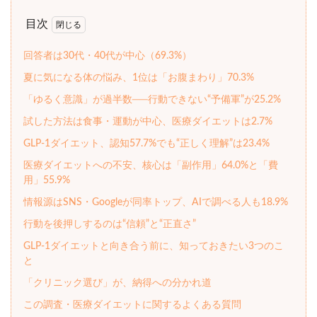
目次
回答者は30代・40代が中心（69.3%）
夏に気になる体の悩み、1位は「お腹まわり」70.3%
「ゆるく意識」が過半数──行動できない“予備軍”が25.2%
試した方法は食事・運動が中心、医療ダイエットは2.7%
GLP-1ダイエット、認知57.7%でも“正しく理解”は23.4%
医療ダイエットへの不安、核心は「副作用」64.0%と「費
用」55.9%
情報源はSNS・Googleが同率トップ、AIで調べる人も18.9%
行動を後押しするのは“信頼”と“正直さ”
GLP-1ダイエットと向き合う前に、知っておきたい3つのこ
と
「クリニック選び」が、納得への分かれ道
この調査・医療ダイエットに関するよくある質問