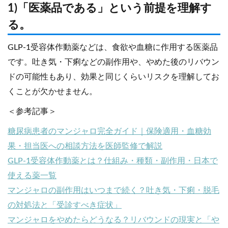
1)「医薬品である」という前提を理解す
る。
GLP-1受容体作動薬などは、食欲や血糖に作用する医薬品
です。吐き気・下痢などの副作用や、やめた後のリバウン
ドの可能性もあり、効果と同じくらいリスクを理解してお
くことが欠かせません。
＜参考記事＞
糖尿病患者のマンジャロ完全ガイド｜保険適用・血糖効
果・担当医への相談方法を医師監修で解説
GLP-1受容体作動薬とは？仕組み・種類・副作用・日本で
使える薬一覧
マンジャロの副作用はいつまで続く？吐き気・下痢・脱毛
の対処法と「受診すべき症状」
マンジャロをやめたらどうなる？リバウンドの現実と「や