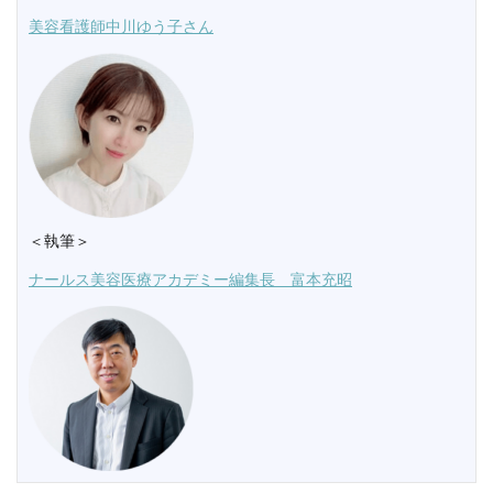
美容看護師中川ゆう子さん
＜執筆＞
ナールス美容医療アカデミー編集長 富本充昭