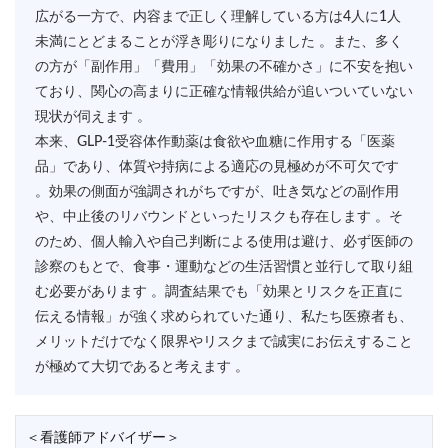
広がる一方で、内容まで正しく理解している方は4人に1人
未満にとどまることが浮き彫りになりました 。また、多く
の方が「副作用」「費用」「効果の不確かさ」に不安を抱い
ており、関心の高まりに正確な情報供給が追いついていない
現状が伺えます 。
本来、GLP-1受容体作動薬は食欲や血糖に作用する「医薬
品」であり、体質や持病による適応の見極めが不可欠です
。効果の側面が強調されがちですが、吐き気などの副作用
や、中止後のリバウンドといったリスクも存在します 。そ
のため、個人輸入や自己判断による使用は避け、必ず医師の
診察のもとで、食事・運動などの生活習慣と並行して取り組
む必要があります 。調査結果でも「効果とリスクを正直に
伝える情報」が強く求められていた通り、私たち医療者も、
メリットだけでなく限界やリスクまで誠実にお伝えすること
が極めて大切であると考えます 。
＜看護師アドバイザー＞