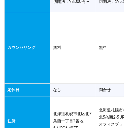
切開法：98,000円〜
切開法：195,1
カウンセリング
無料
無料
定休日
なし
問合せ
北海道札幌市中
北海道札幌市北区北7
北5条西2-5 JR
住所
条西一丁目2番地
オフィスプラザ