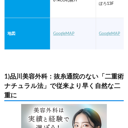
6 NCO札幌7F
ぽろ13F
地図
GoogleMAP
GoogleMAP
1)品川美容外科：抜糸通院のない「二重術
ナチュラル法」で従来より早く自然な二
営業時間
10:00~19:00
10:00~19:00
重に