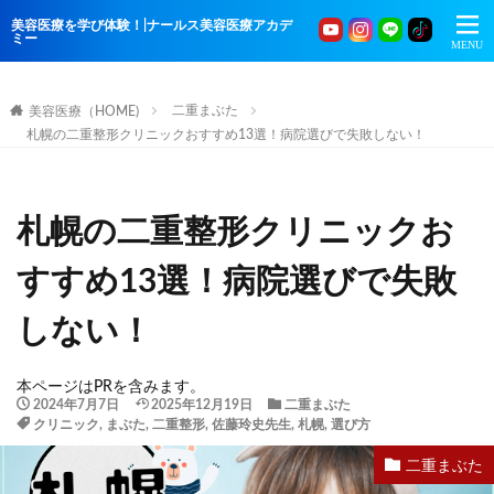
美容医療を学び体験！|ナールス美容医療アカデ
ミー
二重まぶた
美容医療（HOME)
札幌の二重整形クリニックおすすめ13選！病院選びで失敗しない！
札幌の二重整形クリニックお
すすめ13選！病院選びで失敗
しない！
本ページはPRを含みます。
2024年7月7日
2025年12月19日
二重まぶた
クリニック
,
まぶた
,
二重整形
,
佐藤玲史先生
,
札幌
,
選び方
二重まぶた