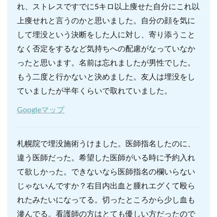
れ、ストレスですでに5キロ以上痩せた自分にこれ以
上痩せれと言うのかと思いました。自分の顔を気に
して埋没という決断をした人に対し、寄り添うこと
なく否定をするなど気持ちへの配慮がなっていなか
ったと思います。名前は忘れましたが男性でした。
もう二度と行かないと決めました。友人は埋没をし
ていましたが半年くらいで取れていました。
Googleマップ
札幌院で埋没施術うけました。医師指名したのに、
違う医師だった。希望した医師がいる時に予約入れ
て欲しかった。できないなら医師指名の欄いらない
じゃないんですか？右目内出血と腫れエグくて殴ら
れたみたいになってる。切ったところから少し血も
滲んでる。看護師の方はとても優しい方だったので