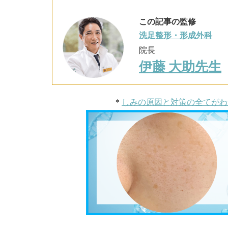
この記事の監修
洗足整形・形成外科
院長
伊藤 大助先生
＊
しみの原因と対策の全てがわ