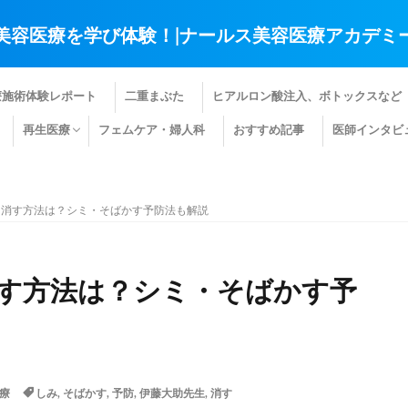
美容医療を学び体験！|ナールス美容医療アカデミ
療施術体験レポート
二重まぶた
ヒアルロン酸注入、ボトックスなど
再生医療
フェムケア・婦人科
おすすめ記事
医師インタビ
肌の再生医療
髪の再生医療
その他の再生医療
を消す方法は？シミ・そばかす予防法も解説
す方法は？シミ・そばかす予
療
しみ
,
そばかす
,
予防
,
伊藤大助先生
,
消す