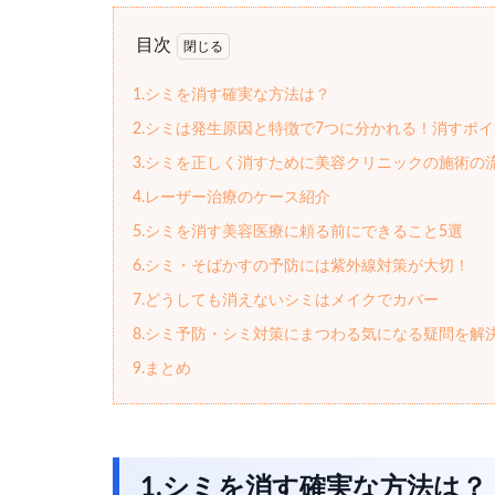
目次
1.シミを消す確実な方法は？
2.シミは発生原因と特徴で7つに分かれる！消すポ
3.シミを正しく消すために美容クリニックの施術の
4.レーザー治療のケース紹介
5.シミを消す美容医療に頼る前にできること5選
6.シミ・そばかすの予防には紫外線対策が大切！
7.どうしても消えないシミはメイクでカバー
8.シミ予防・シミ対策にまつわる気になる疑問を解
9.まとめ
1.シミを消す確実な方法は？