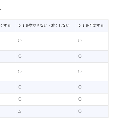
い。
くする
シミを増やさない・濃くしない
シミを予防する
〇
〇
〇
〇
〇
〇
〇
〇
〇
〇
△
〇