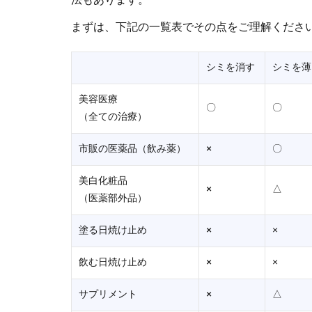
法もあります。
まずは、下記の一覧表でその点をご理解くださ
シミを消す
シミを薄
美容医療
〇
〇
（全ての治療）
市販の医薬品（飲み薬）
×
〇
美白化粧品
×
△
（医薬部外品）
塗る日焼け止め
×
×
飲む日焼け止め
×
×
サプリメント
×
△