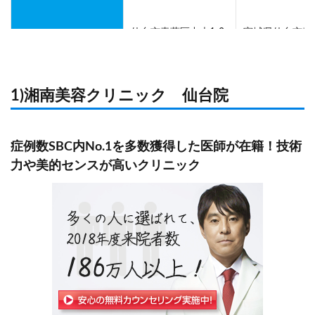
仙台市青葉区中央1‐2‐
宮城県仙台市青
住所
3 仙台マークワン17
中央1-3-1 AE
階
ル)29F
1)湘南美容クリニック 仙台院
症例数SBC内No.1を多数獲得した医師が在籍！技術
力や美的センスが高いクリニック
JR「仙台駅」よ
歩2分
JR「仙台駅」徒歩約1
最寄駅
地下鉄東西線・
分
線「仙台駅」よ
歩3分