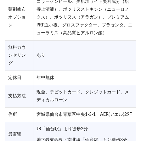
コラーゲンピール、美肌ホワイト美容成分（培
薬剤塗布
養上清液）、ボツリヌストキシン（ニューロノ
オプショ
クス）、ボツリヌス（アラガン）、プレミアム
ン
PRP血小板、グロスファクター、プラセンタ、ニ
ューラミス（高品質ヒアルロン酸）
無料カウ
ンセリン
あり
グ
定休日
年中無休
現金、デビットカード、クレジットカード、メ
支払方法
ディカルローン
住所
宮城県仙台市青葉区中央1-3-1 AER(アエル)29F
JR「仙台駅」より徒歩2分
最寄駅
地下鉄東西線・南北線「仙台駅」より徒歩3分