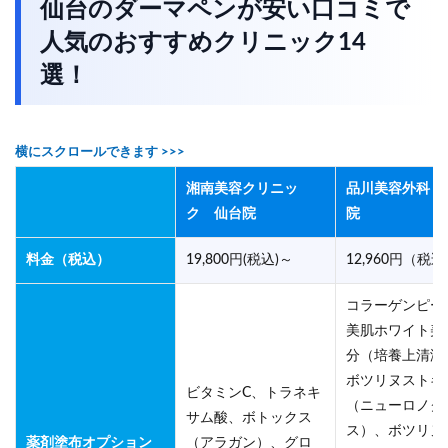
仙台のダーマペンが安い口コミで
人気のおすすめクリニック14
選！
湘南美容クリニッ
品川美容外科 
ク 仙台院
院
料金（税込）
19,800円(税込)～
12,960円（税
コラーゲンピー
美肌ホワイト美
分（培養上清液
ボツリヌストキ
ビタミンC、トラネキ
（ニューロノク
サム酸、ボトックス
ス）、ボツリヌ
薬剤塗布オプション
（アラガン）、グロ