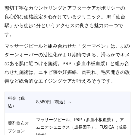
懇切丁寧なカウンセリングとアフターケアがポリシーの、
良心的な価格設定を心がけているクリニック。JR「仙台
駅」から徒歩1分というアクセスの良さも魅力の一つで
す。
マッサージピールと組み合わせた「ダーマペン」は、肌の
ターンオーバーの活性化がより期待できる、滑らかでキメ
のある肌に近づける施術。PRP（多血小板血漿）と組み合
わせた施術は、ニキビ跡や妊娠線、肉割れ、毛穴開きの改
善など総合的なエイジングケアが行えるそうです。
料金（税
8,580円（税込）～
込）
マッサージピール、PRP（多血小板血漿）、ア
薬剤塗布オ
ムニオジェニクス（成長因子）、FUSICA（成長
プション
因子）