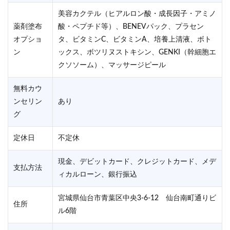
美容カクテル（ヒアルロン酸・成長因子・アミノ
薬剤塗布
酸・ペプチド等）、BENEVパック、プラセン
オプショ
タ、ビタミンC、ビタミンA、培養上清液、ボト
ン
ックス、ボツリヌストキシン、GENKI（幹細胞エ
クソソーム）、マッサージピール
無料カウ
ンセリン
あり
グ
定休日
不定休
現金、デビットカード、クレジットカード、メデ
支払方法
ィカルローン、銀行振込
宮城県仙台市青葉区中央3-6-12 仙台南町通りビ
住所
ル6階