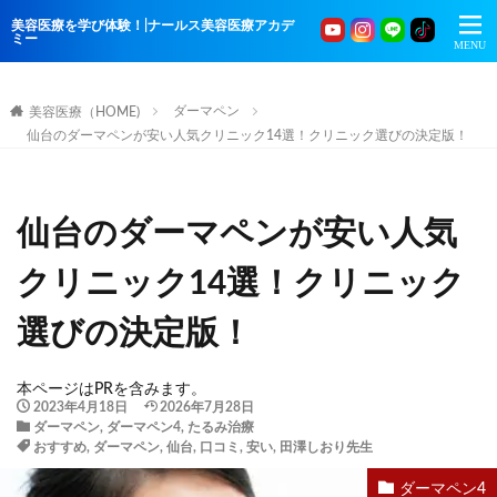
美容医療を学び体験！|ナールス美容医療アカデ
ミー
ダーマペン
美容医療（HOME)
仙台のダーマペンが安い人気クリニック14選！クリニック選びの決定版！
仙台のダーマペンが安い人気
クリニック14選！クリニック
選びの決定版！
本ページはPRを含みます。
2023年4月18日
2026年7月28日
ダーマペン
,
ダーマペン4
,
たるみ治療
おすすめ
,
ダーマペン
,
仙台
,
口コミ
,
安い
,
田澤しおり先生
ダーマペン4