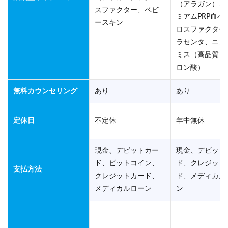
（アラガン）、
スファクター、ベビ
ミアムPRP血小
ースキン
ロスファクター
ラセンタ、ニュ
ミス（高品質ヒ
ロン酸）
無料カウンセリング
あり
あり
定休日
不定休
年中無休
現金、デビットカー
現金、デビット
ド、ビットコイン、
ド、クレジット
支払方法
クレジットカード、
ド、メディカル
メディカルローン
ン