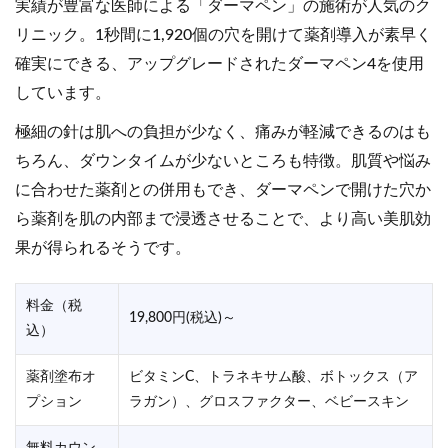
実績が豊富な医師による「ダーマペン」の施術が人気のク
【名古屋栄院】
リニック。1秒間に1,920個の穴を開けて薬剤導入が素早く
9:00〜19:00
確実にできる、アップグレードされたダーマペン4を使用
しています。
極細の針は肌への負担が少なく、痛みが軽減できるのはも
ちろん、ダウンタイムが少ないところも特徴。肌質や悩み
に合わせた薬剤との併用もでき、ダーマペンで開けた穴か
ら薬剤を肌の内部まで浸透させることで、より高い美肌効
果が得られるそうです。
料金（税
19,800円(税込)～
込）
薬剤塗布オ
ビタミンC、トラネキサム酸、ボトックス（ア
プション
ラガン）、グロスファクター、ベビースキン