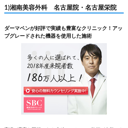
1)湘南美容外科 名古屋院・名古屋栄院
愛知県名古屋市中区
ビル2F
錦3丁目16-27 栄パ
ークサイドプレイス6
ダーマペンが好評で実績も豊富なクリニック！アッ
階
プグレードされた機器を使用した施術
【名古屋院】
JR・名鉄・近鉄・地
下鉄「名古屋駅」よ
地下鉄「名古屋
り徒歩3分
より徒歩約1分
最寄駅
JR「名古屋駅」
【名古屋栄院】
徒歩約3分
名古屋市営地下鉄東
山線「栄駅」 2番出口
徒歩1分
【名古屋院】
10:00〜19:00
営業時間
10：00～19；0