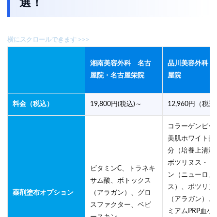
選！
湘南美容外科 名古
品川美容外科 
屋院・名古屋栄院
屋院
料金（税込）
19,800円(税込)～
12,960円（税
コラーゲンピー
美肌ホワイト美
分（培養上清液
ボツリヌス・ト
ビタミンC、トラネキ
ン（ニューロノ
サム酸、ボトックス
ス）、ボツリヌ
薬剤塗布オプション
（アラガン）、グロ
（アラガン）、
スファクター、ベビ
ミアムPRP血小