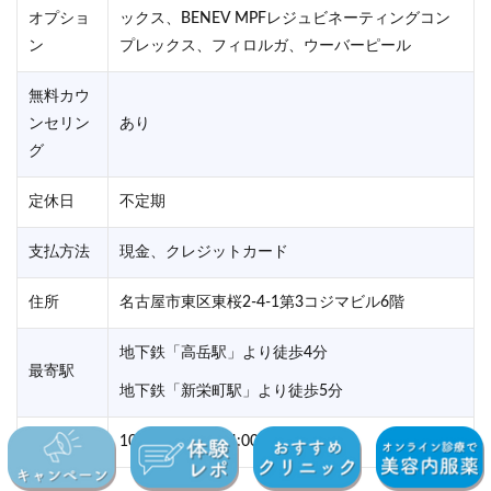
オプショ
ックス、BENEV MPFレジュビネーティングコン
ン
プレックス、フィロルガ、ウーバーピール
無料カウ
ンセリン
あり
グ
定休日
不定期
支払方法
現金、クレジットカード
住所
名古屋市東区東桜2-4-1第3コジマビル6階
地下鉄「高岳駅」より徒歩4分
最寄駅
地下鉄「新栄町駅」より徒歩5分
営業時間
10:00-12:00、14:00-18:00