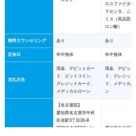
ースキン
ロスファクター
ラセンタ、ニュ
ミス（高品質ヒ
ロン酸）
無料カウンセリング
あり
あり
定休日
年中無休
年中無休
現金、デビットカー
現金、デビット
ド、ビットコイン、
ド、クレジット
支払方法
クレジットカード、
ド、メディカル
メディカルローン
ン
【名古屋院】
愛知県名古屋市中村
区名駅3丁目26-8
KDX名古屋駅前ビル
愛知県名古屋市
住所
12階【名古屋栄院】
区名駅2-45-1