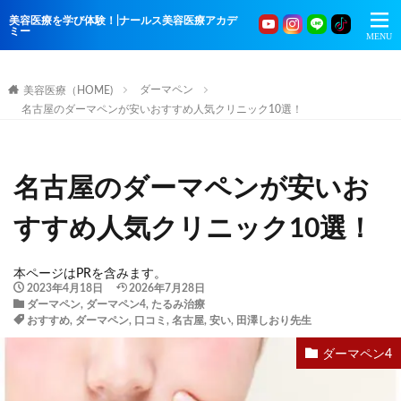
美容医療を学び体験！|ナールス美容医療アカデ
ミー
ダーマペン
美容医療（HOME)
名古屋のダーマペンが安いおすすめ人気クリニック10選！
名古屋のダーマペンが安いお
すすめ人気クリニック10選！
本ページはPRを含みます。
2023年4月18日
2026年7月28日
ダーマペン
,
ダーマペン4
,
たるみ治療
おすすめ
,
ダーマペン
,
口コミ
,
名古屋
,
安い
,
田澤しおり先生
ダーマペン4