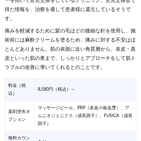
ーを招いて意見交換をしているクリニック。意見交換会で
得た情報を、治療を通して患者様に還元しているそうで
す。
痛みを軽減するために髪の毛ほどの微細な針を使用し、施
術前には麻酔クリームを塗るため、痛みに対する不安はほ
とんどありません。肌の表面に近い角質層から、表皮・真
皮といった肌の奥まで、しっかりとアプローチをして肌ト
ラブルの改善に導いてくれるとのことです。
料金（税
8,580円（税込）～
込）
マッサージピール、PRP（多血小板血漿）、ア
薬剤塗布オ
ムニオジェニクス（成長因子）、FUSICA（成長
プション
因子）
無料カウン