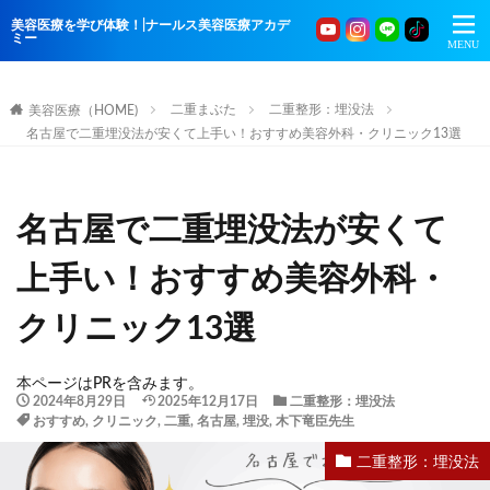
美容医療を学び体験！|ナールス美容医療アカデ
ミー
二重まぶた
二重整形：埋没法
美容医療（HOME)
名古屋で二重埋没法が安くて上手い！おすすめ美容外科・クリニック13選
名古屋で二重埋没法が安くて
上手い！おすすめ美容外科・
クリニック13選
本ページはPRを含みます。
2024年8月29日
2025年12月17日
二重整形：埋没法
おすすめ
,
クリニック
,
二重
,
名古屋
,
埋没
,
木下竜臣先生
二重整形：埋没法