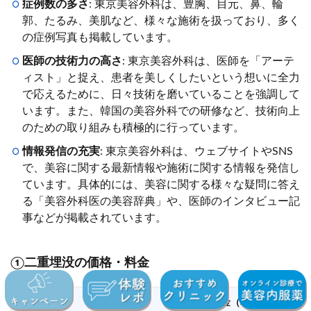
症例数の多さ
: 東京美容外科は、豊胸、目元、鼻、輪
郭、たるみ、美肌など、様々な施術を扱っており、多く
の症例写真も掲載しています。
医師の技術力の高さ
: 東京美容外科は、医師を「アーテ
ィスト」と捉え、患者を美しくしたいという想いに全力
で応えるために、日々技術を磨いていることを強調して
います。また、韓国の美容外科での研修など、技術向上
のための取り組みも積極的に行っています。
情報発信の充実
: 東京美容外科は、ウェブサイトやSNS
で、美容に関する最新情報や施術に関する情報を発信し
ています。具体的には、美容に関する様々な疑問に答え
る「美容外科医の美容辞典」や、医師のインタビュー記
事などが掲載されています。
①二重埋没の価格・料金
メニュー
料金（税込）