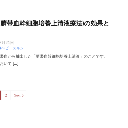
(臍帯血幹細胞培養上清液療法)の効果と
7月21日
#ベビースキン
帯血から抽出した「臍帯血幹細胞培養上清液」のことです。
いて […]
2
Next