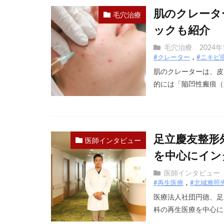
肌のクレータ
毛穴治療
ックも紹介
毛穴治療
2024年
#クレーター
#ニキビ
肌のクレーターは、皮
的には「陥凹性瘢痕（か
足立慶友整形
医師インタビュー
を中心にイン
医師インタビュー
#再生医療
#北城雅照
医療法人社団円徳、足
科の再生医療を中心にイ