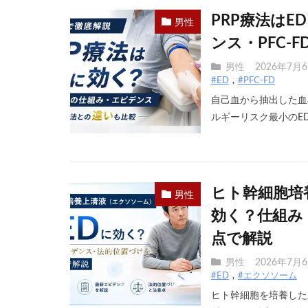
PRP療法は
男性
ンス・PFC-
男性
2026年7月
#ED
#PFC-FD
自己血から抽出した血
ルギーリスク最小のED 
ヒト幹細胞培
男性
効く？仕組み
点で解説
男性
2026年7月
#ED
#エクソソーム
ヒト幹細胞を培養した