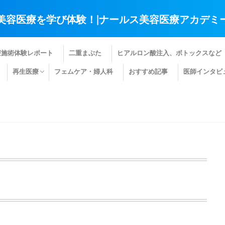
美容医療を学び体験！|ナールス美容医療アカデミ
療施術体験レポート
二重まぶた
ヒアルロン酸注入、ボトックスなど
再生医療
フェムケア・婦人科
おすすめ記事
医師インタビ
肌の再生医療
髪の再生医療
その他の再生医療