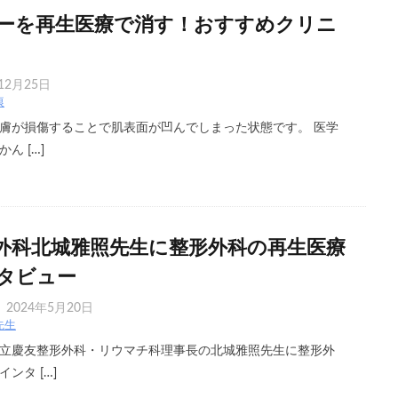
ーを再生医療で消す！おすすめクリニ
12月25日
痕
膚が損傷することで肌表面が凹んでしまった状態です。 医学
ん […]
外科北城雅照先生に整形外科の再生医療
タビュー
2024年5月20日
先生
立慶友整形外科・リウマチ科理事長の北城雅照先生に整形外
ンタ […]