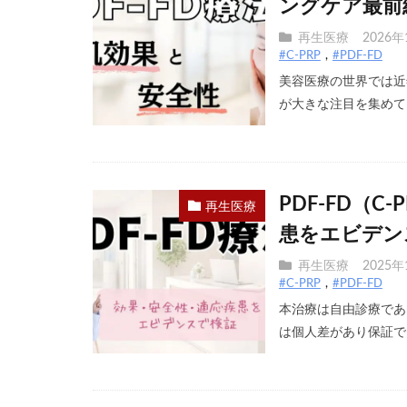
ングケア最前
再生医療
2026年
#C-PRP
#PDF-FD
美容医療の世界では近
が大きな注目を集めてい
PDF-FD（
再生医療
患をエビデン
再生医療
2025年
#C-PRP
#PDF-FD
本治療は自由診療であ
は個人差があり保証でき