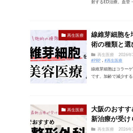
射するED治療。血管・神
線維芽細胞を
再生医療
術の種類と選
再生医療
2026年
#PRP
#再生医療
線維芽細胞はコラーゲ
です。加齢で減少すると
大阪のおすすめ
再生医療
新治療が受け
再生医療
2026年