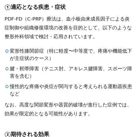
①適応となる疾患・症状
PDF-FD（C-PRP）療法は、血小板由来成長因子による炎
症制御や組織修復環境の改善を目的として、以下のような
整形外科領域で検討・応用されています。
変形性膝関節症（特に軽度〜中等度で、疼痛や機能低下
が主症状のケース）
腱・靭帯障害（テニス肘、アキレス腱障害、スポーツ障
害を含む）
慢性的な疼痛や炎症が関与すると考えられる運動器疾患
など
なお、高度な関節変形や器質的破壊が進行した症例では、
効果が限定的となる可能性があります。
②期待される効果