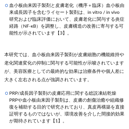
血小板由来因子製剤と皮膚老化（機序＋臨床）血小板由
来成長因子を含むライセート製剤は、in vitro / in vivo
研究および臨床評価において、皮膚老化に関与する炎症
経路（NF-κB）を調整し、皮膚構造の改善に寄与する可
能性が示されています【3】。
本研究では、血小板由来因子製剤が皮膚細胞の機能維持や
老化関連変化の抑制に関与する可能性が示唆されています
が、美容医療としての最終的な効果は治療条件や個人差に
大きく左右される点が強調されています。
PRP/成長因子製剤の皮膚応用に関する総説凍結乾燥
PRPや血小板由来因子製剤は、皮膚の創傷治癒や組織修
復を補助する目的で研究されており、真皮再構築を直接
証明するものではないが、環境改善を介した間接的効果
が期待されています【1】。