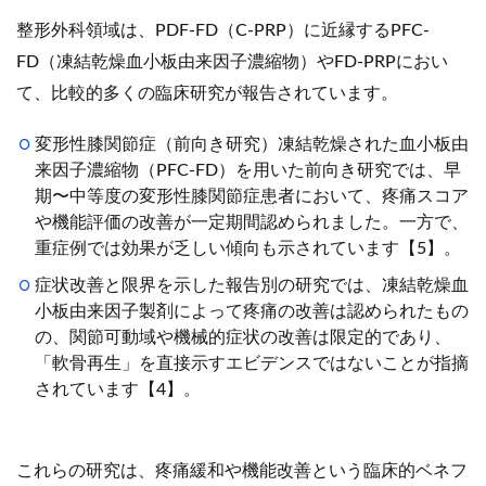
整形外科領域は、PDF-FD（C-PRP）に近縁するPFC-
FD（凍結乾燥血小板由来因子濃縮物）やFD-PRPにおい
て、比較的多くの臨床研究が報告されています。
変形性膝関節症（前向き研究）凍結乾燥された血小板由
来因子濃縮物（PFC-FD）を用いた前向き研究では、早
期〜中等度の変形性膝関節症患者において、疼痛スコア
や機能評価の改善が一定期間認められました。一方で、
重症例では効果が乏しい傾向も示されています【5】。
症状改善と限界を示した報告別の研究では、凍結乾燥血
小板由来因子製剤によって疼痛の改善は認められたもの
の、関節可動域や機械的症状の改善は限定的であり、
「軟骨再生」を直接示すエビデンスではないことが指摘
されています【4】。
これらの研究は、疼痛緩和や機能改善という臨床的ベネフ