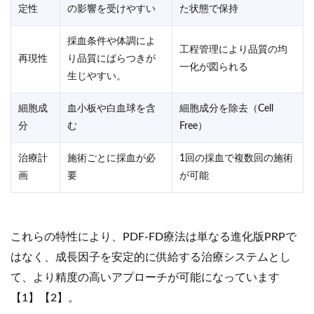
定性
の影響を受けやすい
た状態で保持
採血条件や体調によ
工程管理により品質の均
再現性
り品質にばらつきが
一化が図られる
生じやすい。
細胞成
血小板や白血球を含
細胞成分を除去（Cell
分
む
Free）
治療計
施術ごとに採血が必
1回の採血で複数回の施術
画
要
が可能
これらの特性により、PDF-FD療法は単なる進化版PRPで
はなく、成長因子を安定的に供給する治療システムとし
て、より精度の高いアプローチが可能になっています
【1】【2】。