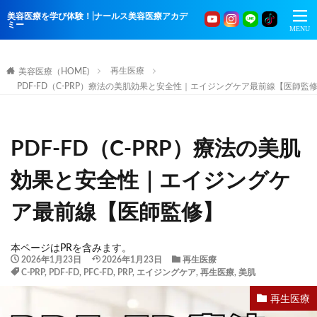
美容医療を学び体験！|ナールス美容医療アカデ
ミー
再生医療
美容医療（HOME)
PDF-FD（C-PRP）療法の美肌効果と安全性｜エイジングケア最前線【医師監
PDF-FD（C-PRP）療法の美肌
効果と安全性｜エイジングケ
ア最前線【医師監修】
本ページはPRを含みます。
2026年1月23日
2026年1月23日
再生医療
C-PRP
,
PDF-FD
,
PFC-FD
,
PRP
,
エイジングケア
,
再生医療
,
美肌
再生医療