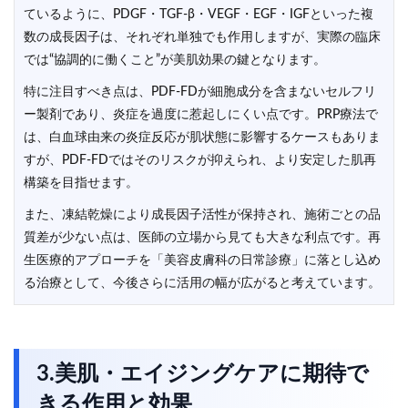
ているように、PDGF・TGF-β・VEGF・EGF・IGFといった複
数の成長因子は、それぞれ単独でも作用しますが、実際の臨床
では“協調的に働くこと”が美肌効果の鍵となります。
特に注目すべき点は、PDF-FDが細胞成分を含まないセルフリ
ー製剤であり、炎症を過度に惹起しにくい点です。PRP療法で
は、白血球由来の炎症反応が肌状態に影響するケースもありま
すが、PDF-FDではそのリスクが抑えられ、より安定した肌再
構築を目指せます。
また、凍結乾燥により成長因子活性が保持され、施術ごとの品
質差が少ない点は、医師の立場から見ても大きな利点です。再
生医療的アプローチを「美容皮膚科の日常診療」に落とし込め
る治療として、今後さらに活用の幅が広がると考えています。
3.美肌・エイジングケアに期待で
きる作用と効果