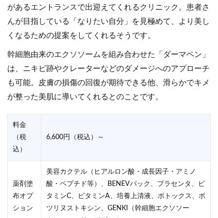
があるエントランスで出迎えてくれるクリニック。患者さ
営業時間
10:00～19:00
10:00～20:00
んが目指している「なりたい自分」を見極めて、より美し
くなるための提案をしてくれるそうです。
幹細胞由来のエクソソームを組み合わせた「ダーマペン」
は、ニキビ跡やクレーターなどのダメージへのアプローチ
も可能。皮膚の損傷の回復が期待できる他、滑らかでキメ
が整った美肌に導いてくれるとのことです。
料金
（税
6,600円（税込）～
込）
美容カクテル（ヒアルロン酸・成長因子・アミノ
薬剤塗
酸・ペプチド等）、BENEVパック、プラセンタ、ビ
布オプ
タミンC、ビタミンA、培養上清液、ボトックス、ボ
ション
ツリヌストキシン、GENKI（幹細胞エクソソー