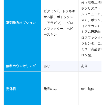
分（培養上清液
ボツリヌス・ト
ビタミンC、トラネキ
ン（ニューロノ
サム酸、ボトックス
ス）、ボツリヌ
薬剤塗布オプション
（アラガン）、グロ
（アラガン）、
スファクター、ベビ
ミアムPRP血小
ースキン
ロスファクター
ラセンタ、ニュ
ミス（高品質ヒ
ロン酸）
無料カウンセリング
あり
あり
定休日
元旦のみ
年中無休