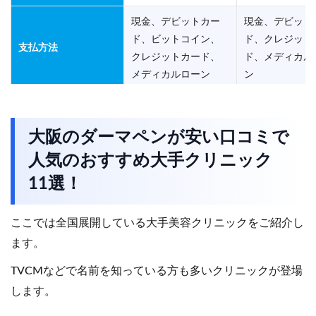
現金、デビットカー
現金、デビット
ド、ビットコイン、
ド、クレジット
支払方法
クレジットカード、
ド、メディカル
メディカルローン
ン
大阪のダーマペンが安い口コミで
人気のおすすめ大手クリニック
大阪府大阪市北区茶
大阪府大阪市北
住所
屋町1-27 ABCマー
田1-11-4 大
11選！
ト梅田ビル6階
第4ビル6F
ここでは全国展開している大手美容クリニックをご紹介し
ます。
TVCMなどで名前を知っている方も多いクリニックが登場
JR「大阪駅」よ
します。
歩約7分