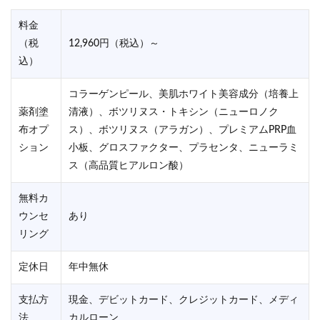
料金
（税
12,960円（税込）～
込）
コラーゲンピール、美肌ホワイト美容成分（培養上
薬剤塗
清液）、ボツリヌス・トキシン（ニューロノク
布オプ
ス）、ボツリヌス（アラガン）、プレミアムPRP血
ション
小板、グロスファクター、プラセンタ、ニューラミ
ス（高品質ヒアルロン酸）
無料カ
ウンセ
あり
リング
定休日
年中無休
支払方
現金、デビットカード、クレジットカード、メディ
法
カルローン