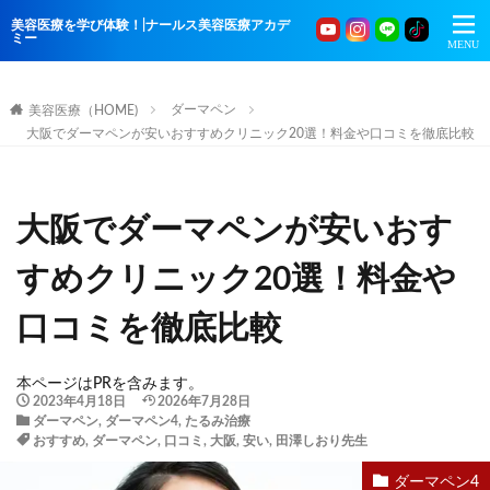
美容医療を学び体験！|ナールス美容医療アカデ
ミー
ダーマペン
美容医療（HOME)
大阪でダーマペンが安いおすすめクリニック20選！料金や口コミを徹底比較
大阪でダーマペンが安いおす
すめクリニック20選！料金や
口コミを徹底比較
本ページはPRを含みます。
2023年4月18日
2026年7月28日
ダーマペン
,
ダーマペン4
,
たるみ治療
おすすめ
,
ダーマペン
,
口コミ
,
大阪
,
安い
,
田澤しおり先生
ダーマペン4