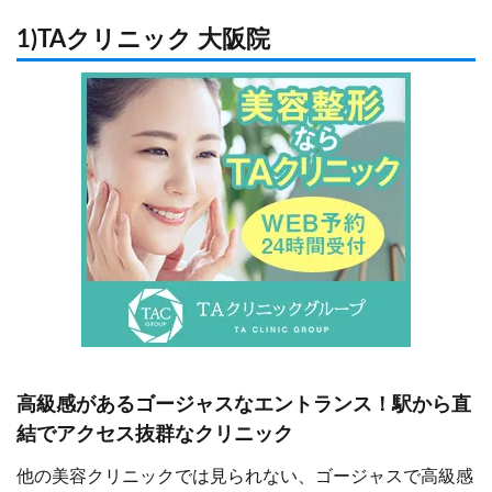
JR「北新地駅」
JR「大阪駅」より徒
1)TAクリニック 大阪院
徒歩約5分
歩3分
阪神「梅田駅」
阪急「梅田駅」より
徒歩約5分
徒歩1分
阪急「梅田駅」
御堂筋線「梅田駅」
最寄駅
徒歩約10分
より徒歩3分
地下鉄御堂筋線
谷町線「東梅田駅」
田駅」より徒歩
より徒歩5分
地下鉄谷町線「
阪神「梅田駅」より
田駅」より徒歩
徒歩5分
地下鉄四つ橋線
梅田駅」より徒
分
高級感があるゴージャスなエントランス！駅から直
結でアクセス抜群なクリニック
他の美容クリニックでは見られない、ゴージャスで高級感