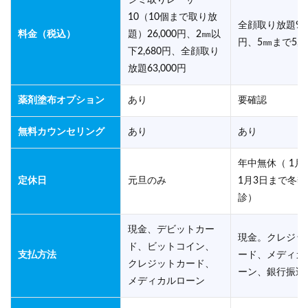
シミ取りレーザー
10（10個まで取り放
全顔取り放題99,
料金（税込）
題）26,000円、2㎜以
円、5㎜まで5,5
下2,680円、全顔取り
放題63,000円
薬剤塗布オプション
あり
要確認
無料カウンセリング
あり
あり
年中無休（ 1月
定休日
元旦のみ
1月3日まで冬季
診）
現金、デビットカー
現金。クレジッ
ド、ビットコイン、
支払方法
ード、メディカ
クレジットカード、
ーン、銀行振込
メディカルローン