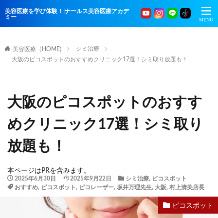
美容医療を学び体験！|ナールス美容医療アカデ
ミー
シミ治療
美容医療（HOME)
大阪のピコスポットのおすすめクリニック17選！シミ取り放題も！
大阪のピコスポットのおすす
めクリニック17選！シミ取り
放題も！
本ページはPRを含みます。
2025年6月30日
2025年9月22日
シミ治療
,
ピコスポット
おすすめ
,
ピコスポット
,
ピコレーザー
,
坂井万理先生
,
大阪
,
村上清美店長
ピコスポット