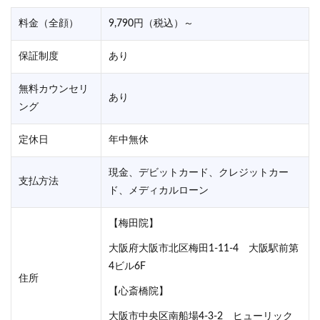
田駅」より徒歩約5分
JR「大阪駅」よ
料金（全顔）
9,790円（税込）～
地下鉄谷町線東「梅
歩7分
保証制度
あり
田駅」より徒歩約3分
【心斎橋筋院】
地下鉄四つ橋線西
無料カウンセリ
地下鉄「御堂筋
あり
「梅田駅」徒歩約5分
ング
より徒歩2分
【心斎橋院】
JR「難波駅」よ
定休日
年中無休
地下鉄「心斎橋駅」
歩15分
より徒歩約5分
現金、デビットカード、クレジットカー
【心斎橋御堂筋
支払方法
ド、メディカルローン
地下鉄御堂筋線
斎橋駅」より徒
【梅田院】
地下鉄四つ橋線
大阪府大阪市北区梅田1-11-4 大阪駅前第
ツ橋駅」より徒
4ビル6F
住所
【心斎橋院】
大阪市中央区南船場4-3-2 ヒューリック