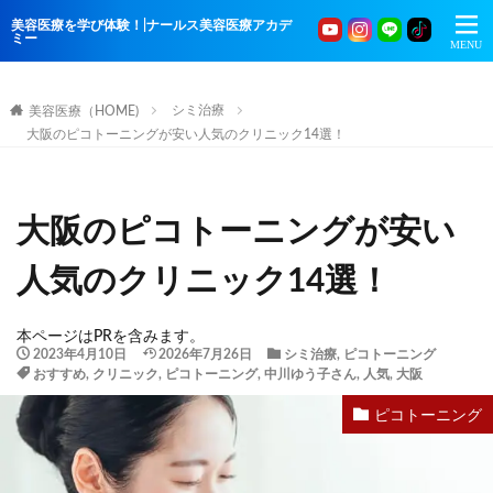
美容医療を学び体験！|ナールス美容医療アカデ
ミー
シミ治療
美容医療（HOME)
大阪のピコトーニングが安い人気のクリニック14選！
大阪のピコトーニングが安い
人気のクリニック14選！
本ページはPRを含みます。
2023年4月10日
2026年7月26日
シミ治療
,
ピコトーニング
おすすめ
,
クリニック
,
ピコトーニング
,
中川ゆう子さん
,
人気
,
大阪
ピコトーニング