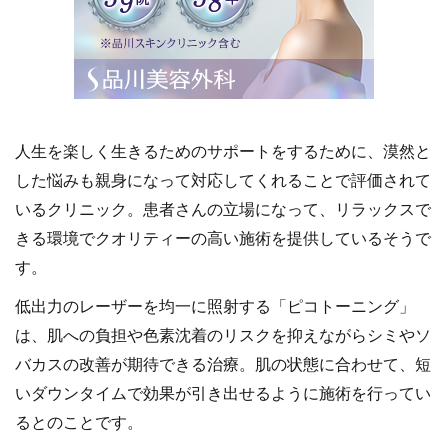
【梅田大阪駅前
地下鉄谷町線「
田駅」より徒歩
阪急「大阪梅田
人生を楽しく生きるためのサポートをするために、漠然と
より徒歩7分
【梅田院】
した悩みも親身になって対応してくれることで評価されて
【西梅田院】
JR「大阪駅」より徒
いるクリニック。患者さんの立場になって、リラックスで
歩約7分
JR「大阪駅」徒
きる環境でクオリティーの高い施術を提供しているそうで
JR「北新地駅」より
地下鉄四つ橋線
す。
徒歩約5分
梅田駅」徒歩3
低出力のレーザーを均一に照射する「ピコトーニング」
阪神「梅田駅」より
【梅田茶屋町院
は、肌への負担や色素沈着のリスクを抑えながらシミやソ
徒歩約5分
阪急「大阪梅田
バカスの改善が期待できる治療。肌の状態に合わせて、短
阪急「梅田駅」より
より徒歩3分
いダウンタイムで効果が引き出せるように施術を行ってい
徒歩約10分
地下鉄御堂筋線
るとのことです。
最寄駅
地下鉄御堂筋線「梅
田駅」より徒歩