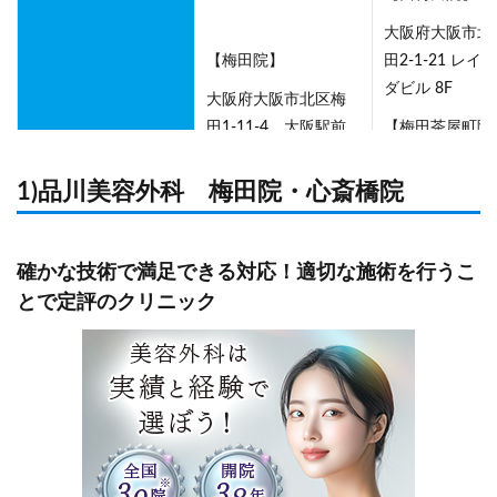
大阪府大阪市北
【梅田院】
田2-1-21 レイ
ダビル 8F
大阪府大阪市北区梅
田1-11-4 大阪駅前
【梅田茶屋町院
第4ビル6F
大阪府大阪市北
住所
1)品川美容外科 梅田院・心斎橋院
【心斎橋院】
屋町2-28 セン
茶屋町 3F・4F
大阪市中央区南船場4-
3-2 ヒューリック心
【心斎橋筋院】
確かな技術で満足できる対応！適切な施術を行うこ
斎橋ビル8F
大阪府大阪市中
とで定評のクリニック
心斎橋筋1-4-12
橋日光ビル 4F
【心斎橋御堂筋
大阪府大阪市中
南船場4-4-10 
斎橋ビル 4F