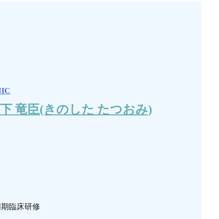
NIC
下 竜臣(きのした たつおみ)
初期臨床研修