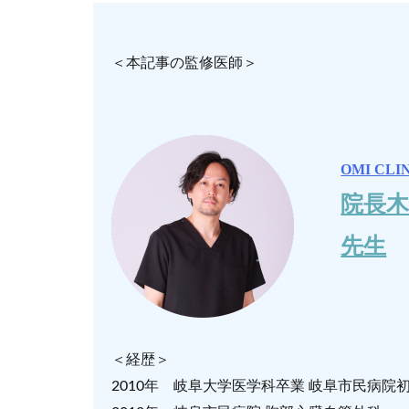
＜本記事の監修医師＞
OMI CLI
院長木
先生
＜経歴＞
2010年 岐阜大学医学科卒業 岐阜市民病院