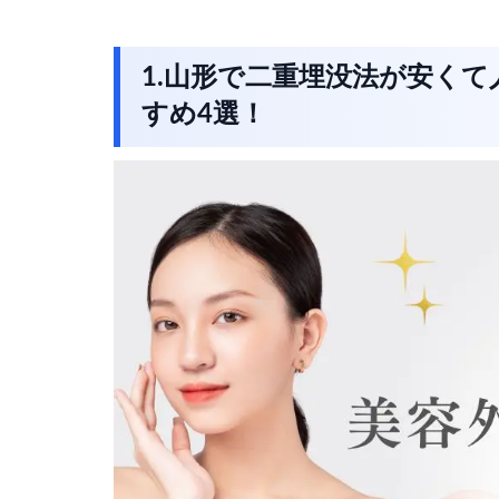
1.山形で二重埋没法が安く
すめ4
選！