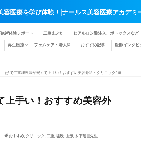
美容医療を学び体験！|ナールス美容医療アカデミ
療施術体験レポート
二重まぶた
ヒアルロン酸注入、ボトックスなど
再生医療
フェムケア・婦人科
おすすめ記事
医師インタビ
肌の再生医療
髪の再生医療
その他の再生医療
山形で二重埋没法が安くて上手い！おすすめ美容外科・クリニック4選
て上手い！おすすめ美容外
おすすめ
,
クリニック
,
二重
,
埋没
,
山形
,
木下竜臣先生