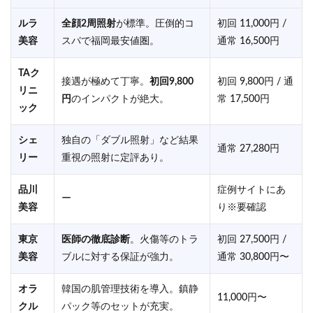
ルラ
全顔2周照射
が標準。圧倒的コ
初回 11,000円 /
美容
スパで福岡最安値圏。
通常 16,500円
TAク
接遇が極めて丁寧。
初回9,800
初回 9,800円 / 通
リニ
円
のインパクトが絶大。
常 17,500円
ック
シェ
独自の「ダブル照射」など結果
通常 27,280円
リー
重視の照射に定評あり。
品川
症例サイトにあ
ー
美容
り※要確認
東京
医師の徹底診断
。火傷等のトラ
初回 27,500円 /
美容
ブルに対する保証が強力。
通常 30,800円〜
オラ
韓国の肌管理技術を導入。鎮静
11,000円〜
クル
パック等のセットが充実。