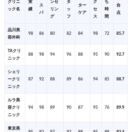
クリニ
実
ンセ
タ
ク
ち
ス
ター
合
ック名
績
リン
ッ
セ
時
パ
ケア
点
グ
フ
ス
間
品川美
98
86
80
82
84
98
72
85.7
容外科
TAクリ
88
98
94
96
88
95
90
92.7
ニック
シェリ
ークリ
87
92
88
89
86
94
85
88.7
ニック
ルラ美
容クリ
94
98
89
90
87
95
76
89.9
ニック
東京美