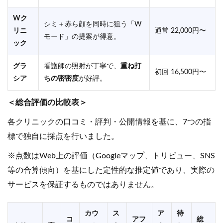
Wク
シミ＋赤ら顔を同時に狙う「W
リニ
通常 22,000円〜
モード」の提案が得意。
ック
グラ
看護師の照射が丁寧で、
重ね打
初回 16,500円〜
シア
ちの密密度
が好評。
＜総合評価の比較表＞
各クリニックの口コミ・評判・公開情報を基に、7つの指
標で独自に採点を行いました。
※点数はWeb上の評価（Googleマップ、トリビュー、SNS
等の合算傾向）を基にした定性的な推定値であり、実際の
サービスを保証するものではありません。
カウ
ス
ア
待
コ
アフ
総