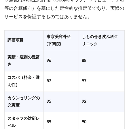
※点数はWeb上の評価（Googleマップ、トリビュー、SNS
等の合算傾向）を基にした定性的な推定値であり、実際の
サービスを保証するものではありません。
東京美容外科
しものせき皮ふ科ク
評価項目
(下関院)
リニック
実績・症例の豊富
96
88
さ
コスパ（料金・透
82
97
明性）
カウンセリングの
95
92
充実度
スタッフの対応レ
89
90
ベル