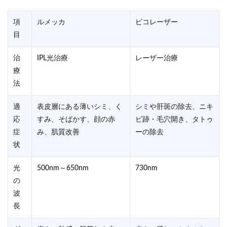
項
ルメッカ
ピコレーザー
目
治
IPL光治療
レーザー治療
療
法
適
表皮層にある薄いシミ、く
シミや肝斑の除去、ニキ
応
すみ、そばかす、顔の赤
ビ跡・毛穴開き、タトゥ
症
み、肌質改善
ーの除去
状
光
500nm～650nm
730nm
の
波
長