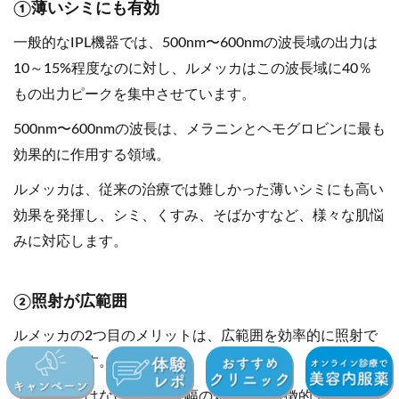
①薄いシミにも有効
一般的なIPL機器では、500nm〜600nmの波長域の出力は
10～15%程度なのに対し、ルメッカはこの波長域に40％
もの出力ピークを集中させています。
500nm〜600nmの波長は、メラニンとヘモグロビンに最も
効果的に作用する領域。
ルメッカは、従来の治療では難しかった薄いシミにも高い
効果を発揮し、シミ、くすみ、そばかすなど、様々な肌悩
みに対応します。
②照射が広範囲
ルメッカの2つ目のメリットは、広範囲を効率的に照射で
きることです。
また、他にはない「パルス幅の短さ」も特徴的です。