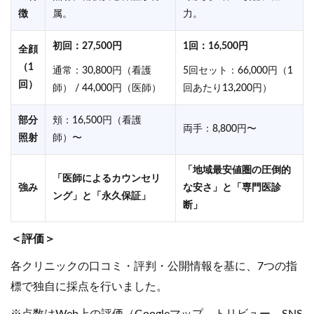
徴
属。
力。
初回：27,500円
1回：16,500円
全顔
（1
通常：30,800円（看護
5回セット：66,000円（1
回）
師） / 44,000円（医師）
回あたり13,200円）
部分
頬：16,500円（看護
両手：8,800円〜
照射
師）〜
「地域最安値圏の圧倒的
「医師によるカウンセリ
強み
な安さ」と「専門医診
ング」と「永久保証」
断」
＜評価＞
各クリニックの口コミ・評判・公開情報を基に、7つの指
標で独自に採点を行いました。