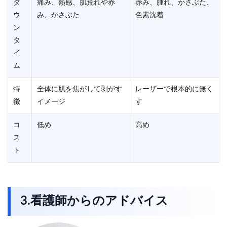
ダ
痛み、熱感、肌荒れや赤
赤み、腫れ、かさぶた、
ウ
み、かさぶた
色素沈着
ン
タ
イ
ム
特
全体に肌を焦がして剥がす
レーザーで根本的に無く
徴
イメージ
す
コ
低め
高め
ス
ト
3.看護師からのアドバイス