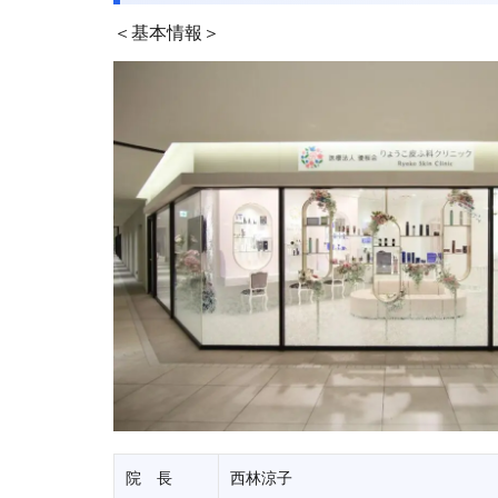
＜基本情報＞
院 長
西林涼子