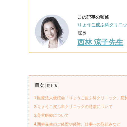
この記事の監修
りょうこ皮ふ科クリニ
院長
西林 涼子先生
目次
1.医療法人優桜会「りょうこ皮ふ科クリニック」院
2.りょうこ皮ふ科クリニックの特徴について
3.美容医療について
4.西林先生のご経歴や経験、仕事への取組みなど