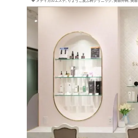
メディカルエステ
,
りょうこ皮ふ科クリニック
,
美容外科
,
美容