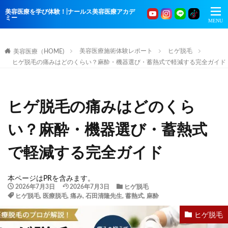
美容医療を学び体験！|ナールス美容医療アカデ
ミー
美容医療施術体験レポート
ヒゲ脱毛
美容医療（HOME)
ヒゲ脱毛の痛みはどのくらい？麻酔・機器選び・蓄熱式で軽減する完全ガイド
ヒゲ脱毛の痛みはどのくら
い？麻酔・機器選び・蓄熱式
で軽減する完全ガイド
本ページはPRを含みます。
2026年7月3日
2026年7月3日
ヒゲ脱毛
ヒゲ脱毛
,
医療脱毛
,
痛み
,
石田清隆先生
,
蓄熱式
,
麻酔
ヒゲ脱毛