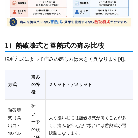
1）熱破壊式と蓄熱式の痛み比較
脱毛方式によって痛みの感じ方は大きく異なります[4]。
痛み
方式
の特
メリット・デメリット
徴
強
熱破壊
い・
式（高
太く濃い毛には熱破壊式が向くことが多
一瞬
出力・
く、痛みを抑えたい場合には蓄熱式が選
の鋭
短パル
択肢になります。
い痛