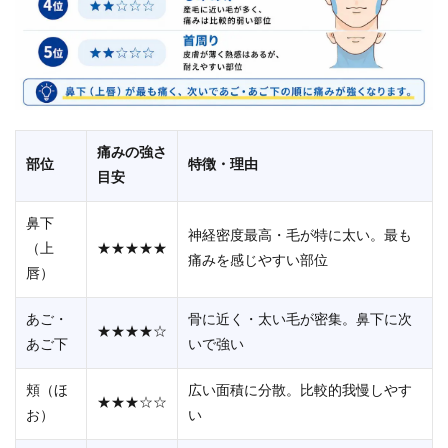
痛みの強さ
部位
特徴・理由
目安
鼻下
神経密度最高・毛が特に太い。最も
（上
★★★★★
痛みを感じやすい部位
唇）
あご・
骨に近く・太い毛が密集。鼻下に次
★★★★☆
あご下
いで強い
頬（ほ
広い面積に分散。比較的我慢しやす
★★★☆☆
お）
い